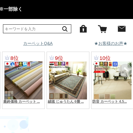
 ※一部除く
カーペットQ&A
★
お客様のお声
★