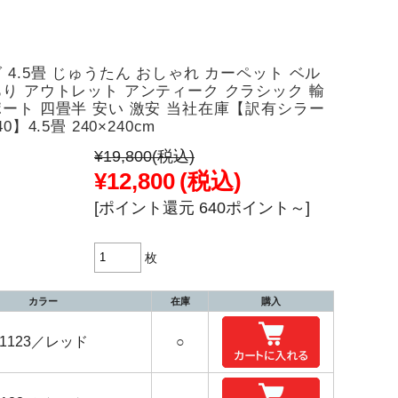
 4.5畳 じゅうたん おしゃれ カーペット ベル
あり アウトレット アンティーク クラシック 輸
ポート 四畳半 安い 激安 当社在庫【訳有シラー
40】4.5畳 240×240cm
¥19,800
(税込)
¥12,800
(税込)
[ポイント還元 640ポイント～]
枚
カラー
在庫
購入
1123／レッド
○