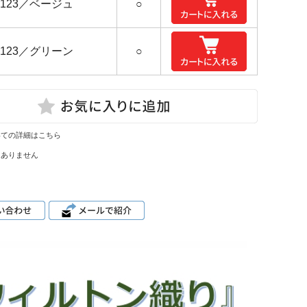
1123／ベージュ
○
1123／グリーン
○
いての詳細はこちら
はありません