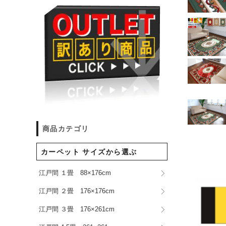
商品カテゴリ
カーペット サイズから選ぶ
江戸間 １畳 88×176cm
江戸間 ２畳 176×176cm
江戸間 ３畳 176×261cm