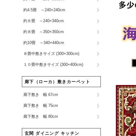
約4.5畳 ～240×240cm
約６畳 ～240×340cm
約８畳 ～350×350cm
約10畳 ～340×440cm
８畳中敷きサイズ (300×300cm)
１０畳中敷きサイズ (300×400cm)
廊下（ローカ）敷きカーペット
廊下敷き 幅 67cm
廊下敷き 幅 75cm
廊下敷き 幅 80cm
玄関 ダイニング キッチン