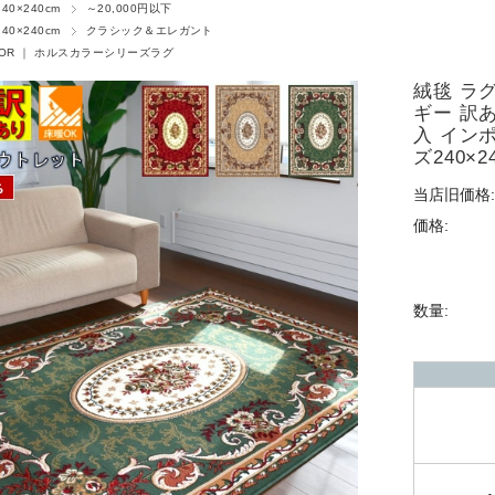
40×240cm
～20,000円以下
40×240cm
クラシック＆エレガント
LOR ｜ ホルスカラーシリーズラグ
絨毯 ラグ
ギー 訳
入 イン
ズ240×2
当店旧価格:
価格:
数量: