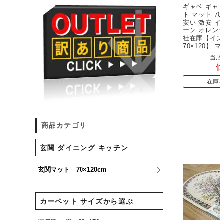
ギャベ ギャ
ト マット 7
安い 激安 
ーン オレン
社在庫【イ
70×120】 
当店
在庫
商品カテゴリ
玄関 ダイニング キッチン
玄関マット 70×120cm
カーペット サイズから選ぶ