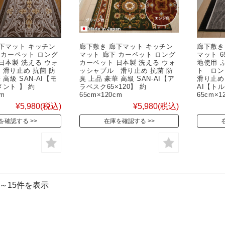
下マット キッチン
廊下敷き 廊下マット キッチン
廊下敷き
 カーペット ロング
マット 廊下 カーペット ロング
マット 6
日本製 洗える ウォ
カーペット 日本製 洗える ウォ
地使用 
滑り止め 抗菌 防
ッシャブル 滑り止め 抗菌 防
ト ロン
 高級 SAN-AI【モ
臭 上品 豪華 高級 SAN-AI【ア
滑り止め 
ント 】 約
ラベスク65×120】 約
AI【トル
cm
65cm×120cm
65cm×1
¥5,980
(税込)
¥5,980
(税込)
を確認する
在庫を確認する
件～15件を表示