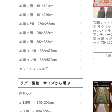
本間 ２畳 191×191cm
本間 ３畳 191×286cm
玄関マット 
本間 4.5畳 286×286cm
グ ラグマット
わいい クラ
本間 ６畳 286×382cm
アンティー
室内 屋内 
本間 ８畳 382×382cm
ット 70×12
本間 １０畳 382×477cm
在庫
本間 １２畳 382×572cm
カット＆ロック加工
ラグ・柄物 サイズから選ぶ
円形など
約1.5畳 ～140×200cm
約２畳 ～200×200cm