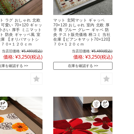
ト ラグ おしゃれ 北欧
マット 玄関マット ギャッベ
可愛い 70×120 ギャッ
70×120 おしゃれ 室内 北欧 厚
 小さい 厚手 ミニマット
手 青 ブルー グレー ギャベ 防
ト 防炎 ギャッベ風 室
炎 テスト販売価格 柄コミ 当社
在庫 【オリバマットシ
在庫【ピアンキマット70×120】
 ７０×１２０ｃｍ
７０×１２０ｃｍ
当店旧価格:
¥5,480
(税込)
当店旧価格:
¥5,480
(税込)
価格:
¥3,250
(税込)
価格:
¥3,250
(税込)
在庫を確認する
在庫を確認する