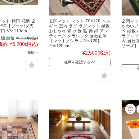
ット 楕円 花柄 玄
玄関マット マット 70×120 ベル
玄関マッ
SR【ブーケ/ダ円
ギー 室内 ラグ ラグマット 絨毯
かわいい 
ダ円 67×110cm
おしゃれ 青 水色 黒 赤 緑 アン
ベ 絨毯
ティーク クラシック 当社在庫
ラグマッ
店旧価格:
¥9,980
(税込)
【マット／シラズ70×120】
内 当社
価格:
¥5,200
(税込)
70×120cm
リーズ】
在庫 ○
¥2,500
(税込)
在庫を確認する