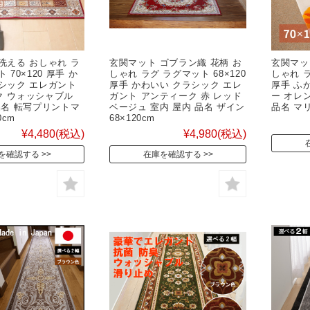
洗える おしゃれ ラ
玄関マット ゴブラン織 花柄 お
玄関マッ
 70×120 厚手 か
しゃれ ラグ ラグマット 68×120
しゃれ ラ
シック エレガント
厚手 かわいい クラシック エレ
厚手 ふ
ク ウォッシャブル
ガント アンティーク 赤 レッド
ー オレ
品名 転写プリントマ
ベージュ 室内 屋内 品名 ザイン
品名 マリ
0cm
68×120cm
¥4,480
(税込)
¥4,980
(税込)
を確認する
在庫を確認する