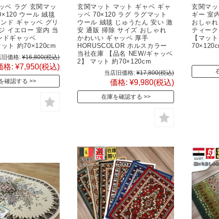
ッベ ラグ 玄関マッ
玄関マット マット ギャベ ギャ
玄関マット
0×120 ウール 絨毯
ッベ 70×120 ラグ ラグマット
ギー 室
インド ギャッペ グリ
ウール 絨毯 じゅうたん 安い 激
おしゃれ 
ジ イエロー 室内 当
安 通販 掃除 サイズ おしゃれ
ティーク
ンドギャッベ
かわいい ギャッペ 厚手
【マット
マット 約70×120cm
HORUSCOLOR ホルスカラー
70×120
当社在庫 【品名 NEW/ギャッベ
旧価格:
¥16,800
(税込)
2】 マット 約70×120cm
価格:
¥7,950
(税込)
当店旧価格:
¥17,800
(税込)
を確認する
価格:
¥9,980
(税込)
在庫を確認する