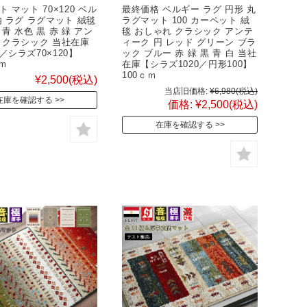
 マット 70×120 ベル
最終価格 ベルギー ラグ 円形 丸
内 ラグ ラグマット 絨毯
ラグマット 100 カーペット 絨
青 水色 黒 赤 緑 アン
毯 おしゃれ クラシック アンテ
 クラシック 当社在庫
ィーク 円 レッド グリーン ブラ
／シラズ70×120】
ック ブルー 赤 緑 黒 青 白 当社
cm
在庫【シラズ1020／円形100】
100ｃｍ
¥2,500
(税込)
当店旧価格:
¥6,980
(税込)
在庫を確認する
価格:
¥2,500
(税込)
在庫を確認する