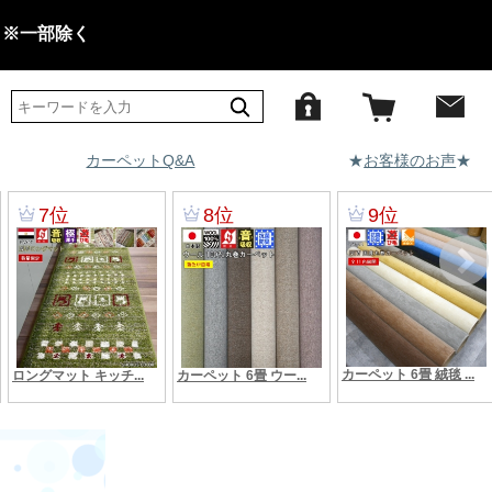
 ※一部除く
カーペットQ&A
★
お客様のお声
★