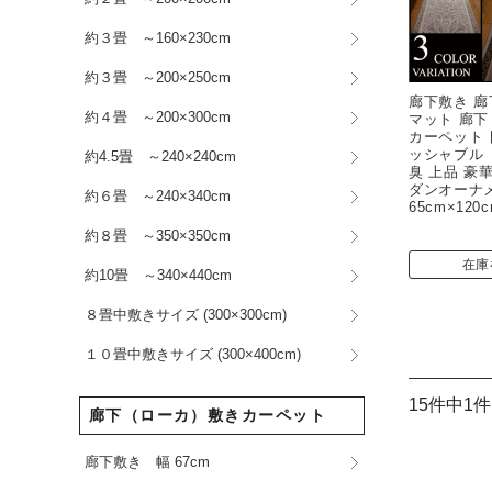
約３畳 ～160×230cm
約３畳 ～200×250cm
廊下敷き 廊
約４畳 ～200×300cm
マット 廊下
カーペット 
ッシャブル 
約4.5畳 ～240×240cm
臭 上品 豪華
ダンオーナメ
約６畳 ～240×340cm
65cm×120
約８畳 ～350×350cm
在庫
約10畳 ～340×440cm
８畳中敷きサイズ (300×300cm)
１０畳中敷きサイズ (300×400cm)
15件中1
廊下（ローカ）敷きカーペット
廊下敷き 幅 67cm