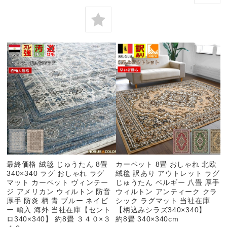
最終価格 絨毯 じゅうたん 8畳
カーペット 8畳 おしゃれ 北欧
340×340 ラグ おしゃれ ラグ
絨毯 訳あり アウトレット ラグ
マット カーペット ヴィンテー
じゅうたん ベルギー 八畳 厚手
ジ アメリカン ウィルトン 防音
ウィルトン アンティーク クラ
厚手 防炎 柄 青 ブルー ネイビ
シック ラグマット 当社在庫
ー 輸入 海外 当社在庫【セント
【柄込みシラズ340×340】
ロ340×340】 約8畳 ３４０×３
約8畳 340×340cm