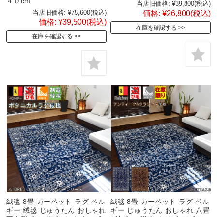
４０cm
当店旧価格:
¥39,800
(税込)
当店旧価格:
¥75,600
(税込)
価格:
¥26,800
(税込)
価格:
¥39,500
(税込)
在庫を確認する
在庫を確認する
絨毯 8畳 カーペット ラグ ベル
絨毯 8畳 カーペット ラグ ベル
ギー 絨毯 じゅうたん おしゃれ
ギー じゅうたん おしゃれ 八畳