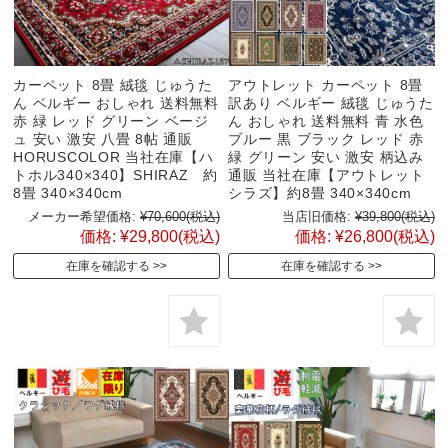
カーペット 8畳 絨毯 じゅうた
アウトレット カーペット 8畳
ん ベルギー おしゃれ 送料無料
訳あり ベルギー 絨毯 じゅうた
赤 緑 レッド グリーン ベージ
ん おしゃれ 送料無料 青 水色
ュ 安い 激安 八畳 8帖 通販
ブルー 黒 ブラック レッド 赤
HORUSCOLOR 当社在庫【ハ
緑 グリーン 安い 激安 柄込み
トホル340×340】SHIRAZ 約
通販 当社在庫【アウトレット
8畳 340×340cm
シラズ】約8畳 340×340cm
メーカー希望価格:
¥70,600
(税込)
当店旧価格:
¥39,800
(税込)
価格:
¥29,800
(税込)
価格:
¥26,800
(税込)
在庫を確認する
在庫を確認する