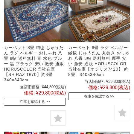
カーペット 8畳 絨毯 じゅうた
カーペット 8畳 ラグ ベルギー
ん ラグ ベルギー おしゃれ 八
絨毯 じゅうたん 丸巻き おしゃ
畳 8帖 送料無料 青 水色 ブル
れ 八畳 8帖 送料無料 厚手 安
ー 黒 ブラック 安い 激安 通販
い 激安 通販 HORUSCOLOR
HORUSCOLOR 当社在庫
当社在庫【オシリス7420】 約
【SHIRAZ 1670】約8畳
8畳 340×340cm
340×340cm
当店旧価格:
¥39,800
(税込)
当店旧価格:
¥44,800
(税込)
価格:
¥29,800
(税込)
価格:
¥29,800
(税込)
在庫を確認する
在庫を確認する