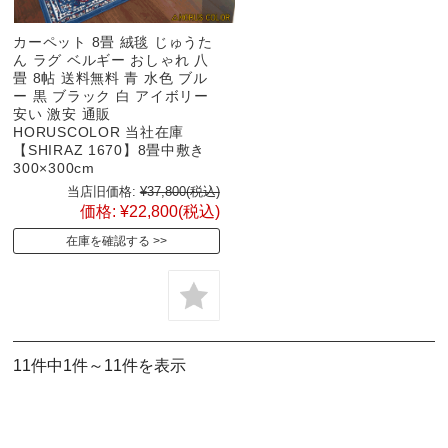
カーペット 8畳 絨毯 じゅうた
ん ラグ ベルギー おしゃれ 八
畳 8帖 送料無料 青 水色 ブル
ー 黒 ブラック 白 アイボリー
安い 激安 通販
HORUSCOLOR 当社在庫
【SHIRAZ 1670】8畳中敷き
300×300cm
当店旧価格:
¥37,800
(税込)
価格:
¥22,800
(税込)
在庫を確認する
11件中1件～11件を表示