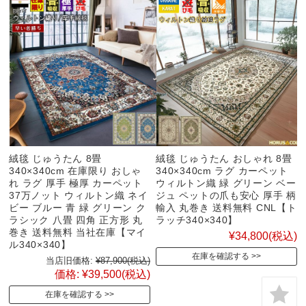
絨毯 じゅうたん 8畳
絨毯 じゅうたん おしゃれ 8畳
340×340cm 在庫限り おしゃ
340×340cm ラグ カーペット
れ ラグ 厚手 極厚 カーペット
ウィルトン織 緑 グリーン ベー
37万ノット ウィルトン織 ネイ
ジュ ペットの爪も安心 厚手 柄
ビー ブルー 青 緑 グリーン ク
輸入 丸巻き 送料無料 CNL【ト
ラシック 八畳 四角 正方形 丸
ラッチ340×340】
巻き 送料無料 当社在庫【マイ
¥34,800
(税込)
ル340×340】
在庫を確認する
当店旧価格:
¥87,900
(税込)
価格:
¥39,500
(税込)
在庫を確認する