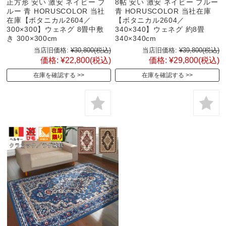
正方形 安い 激安 ネイビー ブ
8帖 安い 激安 ネイビー ブルー
ルー 青 HORUSCOLOR 当社
青 HORUSCOLOR 当社在庫
在庫【ボタニカル2604／
【ボタニカル2604／
300×300】ウェネグ 8畳中敷
340×340】ウェネグ 約8畳
き 300×300cm
340×340cm
当店旧価格:
¥30,800
(税込)
当店旧価格:
¥39,800
(税込)
価格:
¥22,800
(税込)
価格:
¥29,800
(税込)
在庫を確認する
在庫を確認する