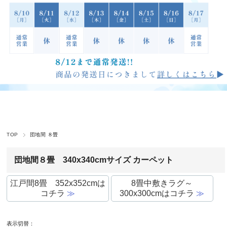
TOP
団地間 ８畳
団地間８畳 340x340cmサイズ カーペット
江戸間8畳 352x352cmは
8畳中敷きラグ～
コチラ
≫
300x300cmはコチラ
≫
表示切替：