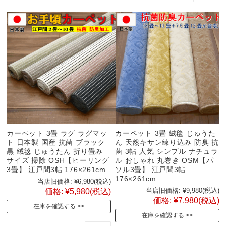
カーペット 3畳 ラグ ラグマッ
カーペット 3畳 絨毯 じゅうた
ト 日本製 国産 抗菌 ブラック
ん 天然キサン練り込み 防臭 抗
黒 絨毯 じゅうたん 折り畳み
菌 3帖 人気 シンプル ナチュラ
サイズ 掃除 OSH【ヒーリング
ル おしゃれ 丸巻き OSM【パ
3畳】 江戸間3帖 176×261cm
ソル3畳】 江戸間3帖
176×261cm
当店旧価格:
¥6,980
(税込)
当店旧価格:
¥9,980
(税込)
価格:
¥5,980
(税込)
価格:
¥7,980
(税込)
在庫を確認する
在庫を確認する