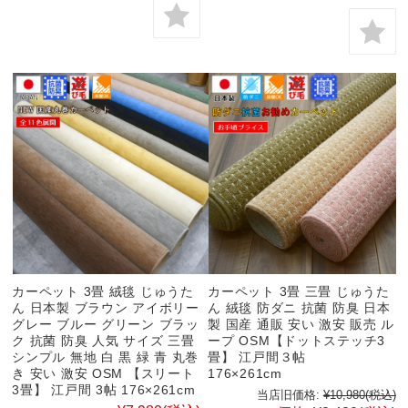
カーペット 3畳 絨毯 じゅうた
カーペット 3畳 三畳 じゅうた
ん 日本製 ブラウン アイボリー
ん 絨毯 防ダニ 抗菌 防臭 日本
グレー ブルー グリーン ブラッ
製 国産 通販 安い 激安 販売 ル
ク 抗菌 防臭 人気 サイズ 三畳
ープ OSM【ドットステッチ3
シンプル 無地 白 黒 緑 青 丸巻
畳】 江戸間３帖
き 安い 激安 OSM 【スリート
176×261cm
3畳】 江戸間 3帖 176×261cm
当店旧価格:
¥10,980
(税込)