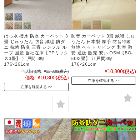
はっ水 撥水 防炎 カーペット 3
防音 カーペット 3畳 絨毯 じゅ
畳 じゅうたん 防音 絨毯 防ダ
うたん 日本製 厚手 防音特級
ニ 抗菌 防臭 三畳 シンプル ル
無地 ペット リビング 和室 激
ープ 国産 当社在庫【PPミック
安 通販 販売 安い OSM【BO‐
ス3畳】 江戸間 3帖
50/3畳】 江戸間3帖
176×261cm
176×261cm
¥10,800
(税込)
当店旧価格:
¥13,800
(税込)
価格:
¥10,800
(税込)
在庫を確認する
在庫を確認する