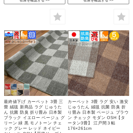
在庫を確認する
在庫を確認する
最終値下げ カーペット 3畳 三
カーペット 3畳 ラグ 安い 激安
畳 絨毯 新商品 ラグ じゅうた
じゅうたん 絨毯 抗菌 防臭 折
ん 抗菌 防臭 折り畳み 日本製
り畳み 日本製 ベージュ ブラウ
ブラック イエロー ベージュ グ
ン チェック モダン OSH【タ
リーン 緑 黒 モノトーン チェ
ータン3畳】 江戸間３帖
ック グレー レッド ネイビー
176×261cm