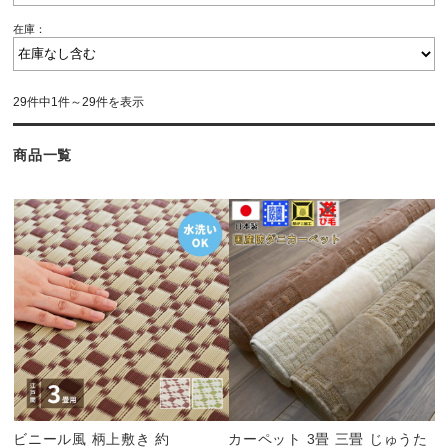
在庫：
29件中1件～29件を表示
商品一覧
ビニール風 柄上敷き 約
カーペット 3畳 三畳 じゅうた