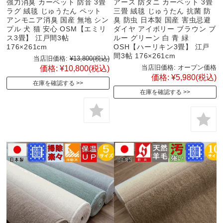
強力消臭 カーペット 防音 3畳
アース 防ダニ カーペット 3畳
ラグ 絨毯 じゅうたん ペット
三畳 絨毯 じゅうたん 抗菌 防
アンモニア消臭 国産 無地 シン
臭 防虫 日本製 国産 害虫忌避
プル 犬 猫 安心 OSM【エミリ
ダイヤ アイボリー ブラウン ブ
ス3畳】 江戸間3帖
ルー グリーン 白 青 緑
176×261cm
OSH【ハーリキン3畳】 江戸
間3帖 176×261cm
当店旧価格:
¥13,800
(税込)
当店旧価格:
オープン価格
価格:
¥10,800
(税込)
価格:
¥5,980
(税込)
在庫を確認する
在庫を確認する