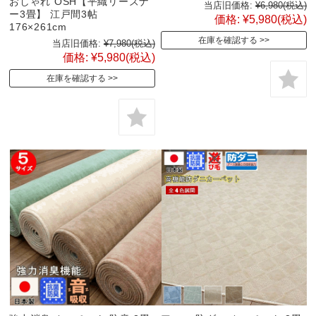
おしゃれ OSH【平織リーズナ
当店旧価格:
¥6,980
(税込)
ー3畳】 江戸間3帖
価格:
¥5,980
(税込)
176×261cm
在庫を確認する
当店旧価格:
¥7,980
(税込)
価格:
¥5,980
(税込)
在庫を確認する