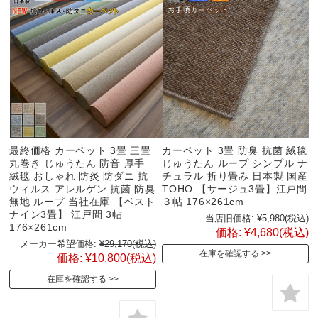
最終価格 カーペット 3畳 三畳
カーペット 3畳 防臭 抗菌 絨毯
丸巻き じゅうたん 防音 厚手
じゅうたん ループ シンプル ナ
絨毯 おしゃれ 防炎 防ダニ 抗
チュラル 折り畳み 日本製 国産
ウィルス アレルゲン 抗菌 防臭
TOHO 【サージュ3畳】江戸間
無地 ループ 当社在庫 【ベスト
３帖 176×261cm
ナイン3畳】 江戸間 3帖
当店旧価格:
¥5,980
(税込)
176×261cm
価格:
¥4,680
(税込)
メーカー希望価格:
¥29,170
(税込)
在庫を確認する
価格:
¥10,800
(税込)
在庫を確認する