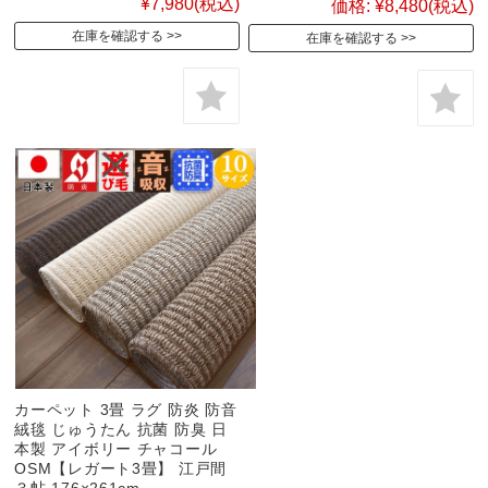
¥7,980
(税込)
価格:
¥8,480
(税込)
在庫を確認する
在庫を確認する
カーペット 3畳 ラグ 防炎 防音
絨毯 じゅうたん 抗菌 防臭 日
本製 アイボリー チャコール
OSM【レガート3畳】 江戸間
３帖 176×261cm