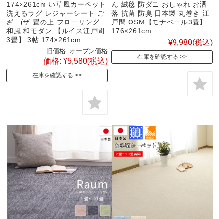
174×261cm い草風カーペット
ん 絨毯 防ダニ おしゃれ お洒
洗えるラグ レジャーシート ご
落 抗菌 防臭 日本製 丸巻き 江
ざ ゴザ 畳の上 フローリング
戸間 OSM【モナベール3畳】
和風 和モダン 【ルイス江戸間
176×261cm
3畳】 3帖 174×261cm
¥9,980
(税込)
旧価格:
オープン価格
在庫を確認する
価格:
¥5,580
(税込)
在庫を確認する