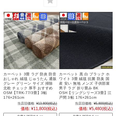
カーペット 3畳 ラグ 防炎 防音
カーペット 黒 白 ブラック ホ
おしゃれ 絨毯 じゅうたん 通販
ワイト 3畳 絨毯 抗菌 防臭 国
グレー グリーン サイズ 掃除
産 安い 無地 メンズ 子供部屋
北欧 チェック 厚手 おすすめ
男子 ラグ 折り畳み BK
OSM【TRK-77/3畳】3帖
OSH【リングシリーズ3畳】江
176×261cm
戸間３帖 176×261cm
当店旧価格:
¥13,800
(税込)
当店旧価格:
¥5,800
(税込)
価格:
¥11,800
(税込)
価格:
¥5,480
(税込)