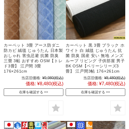
カーペット 3畳 アース防ダニ
カーペット 黒 3畳 ブラック ホ
防カビ 絨毯 じゅうたん 日本製
ワイト 白 絨毯 じゅうたん 抗
おしゃれ 害虫忌避 抗菌 防臭
菌 防臭 国産 安い 無地 メンズ
三畳 3帖 おすすめ OSM【トレ
ループ リビング 子供部屋 男子
ド3畳】 江戸間 3畳
BK OSM【ベリーシリーズ3
176×261cm
畳】 江戸間3帖 176×261cm
当店旧価格:
¥9,980
(税込)
当店旧価格:
¥8,480
(税込)
価格:
¥8,480
(税込)
価格:
¥7,480
(税込)
在庫を確認する
在庫を確認する