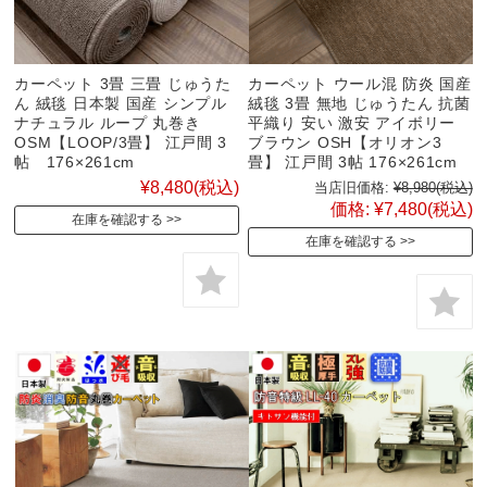
カーペット 3畳 三畳 じゅうた
カーペット ウール混 防炎 国産
ん 絨毯 日本製 国産 シンプル
絨毯 3畳 無地 じゅうたん 抗菌
ナチュラル ループ 丸巻き
平織り 安い 激安 アイボリー
OSM【LOOP/3畳】 江戸間 3
ブラウン OSH【オリオン3
帖 176×261cm
畳】 江戸間 3帖 176×261cm
¥8,480
(税込)
当店旧価格:
¥8,980
(税込)
価格:
¥7,480
(税込)
在庫を確認する
在庫を確認する