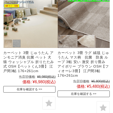
カーペット 3畳 じゅうたん ア
カーペット 3畳 ラグ 絨毯 じゅ
ンモニア消臭 抗菌 ペット 犬
うたん マス柄 抗菌 防臭 ル
猫 ウォッシャブル 折りたたみ
ープ 3帖 安い 激安 折り畳み
式 OSH【ペットくん3畳】 江
アイボリー ブラウン OSH【フ
戸間3帖 176×261cm
ィオーレ3畳】 江戸間3帖
176×261cm
当店旧価格:
¥8,980
(税込)
当店旧価格:
¥6,800
(税込)
価格:
¥6,980
(税込)
価格:
¥5,480
(税込)
在庫を確認する
在庫を確認する