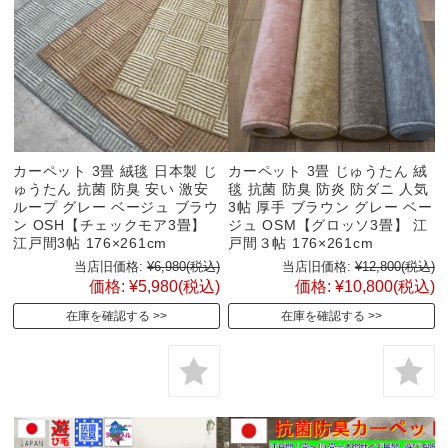
カーペット 3畳 絨毯 日本製 じ
カーペット 3畳 じゅうたん 絨
ゅうたん 抗菌 防臭 安い 激安
毯 抗菌 防臭 防炎 防ダニ 人気
ループ グレー ベージュ ブラウ
3帖 厚手 ブラウン グレー ベー
ン OSH【チェックモア3畳】
ジュ OSM【グロッソ3畳】 江
江戸間3帖 176×261cm
戸間３帖 176×261cm
当店旧価格:
¥6,980
(税込)
当店旧価格:
¥12,800
(税込)
価格:
¥5,980
(税込)
価格:
¥10,800
(税込)
在庫を確認する
在庫を確認する