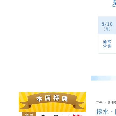
TOP
団地間
撥水・