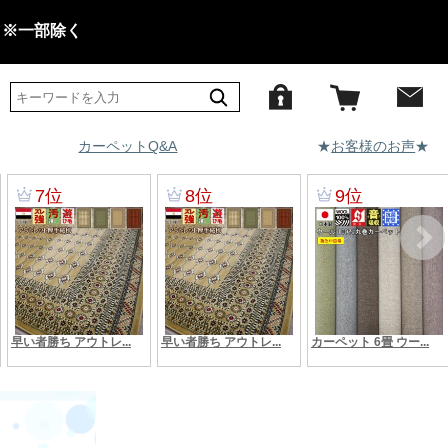
 ※一部除く
カーペットQ&A
★
お客様のお声
★