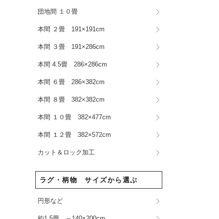
団地間 １０畳
本間 ２畳 191×191cm
本間 ３畳 191×286cm
本間 4.5畳 286×286cm
本間 ６畳 286×382cm
本間 ８畳 382×382cm
本間 １０畳 382×477cm
本間 １２畳 382×572cm
カット＆ロック加工
ラグ・柄物 サイズから選ぶ
円形など
約1.5畳 ～140×200cm