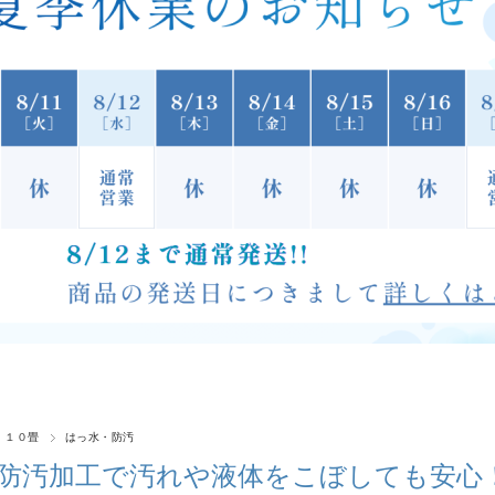
 １０畳
はっ水・防汚
防汚加工で汚れや液体をこぼしても安心