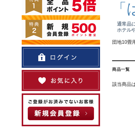
「
通常品に
ホテルや
団地10畳
商品一覧
該当商品