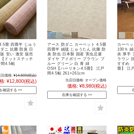
4.5畳 四畳半 じゅう
アース 防ダニ カーペット 4.5畳
カーペット
防ダニ 抗菌 防臭 日
四畳半 絨毯 じゅうたん 抗菌 防
100％ 
通販 安い 激安 販売
臭 防虫 日本製 国産 害虫忌避
炎 厚手
M【ドットステッチ
ダイヤ アイボリー ブラウン ブ
ラウン 抗
戸間4.5帖
ルー グリーン 白 青 緑
すすめ O
cm
OSH【ハーリキン4.5畳】 江戸
畳】 江戸間
間4.5帖 261×261cm
旧価格:
¥14,800
(税込)
当店旧価格:
オープン価格
格:
¥12,800
(税込)
価格:
¥8,980
(税込)
を確認する
在庫を確認する