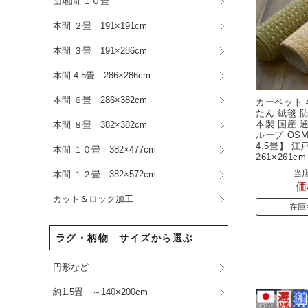
団地間 １０畳
本間 ２畳 191×191cm
本間 ３畳 191×286cm
本間 4.5畳 286×286cm
本間 ６畳 286×382cm
カーペット 
たん 絨毯 
本製 国産 
本間 ８畳 382×382cm
ループ OS
4.5畳】 江
本間 １０畳 382×477cm
261×261
当店
本間 １２畳 382×572cm
価
カット＆ロック加工
在庫
ラグ・柄物 サイズから選ぶ
円形など
約1.5畳 ～140×200cm