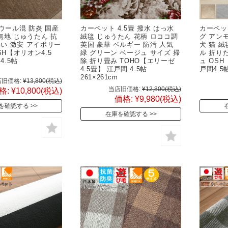
ウール混 防炎 国産
カーペット 4.5畳 撥水 はっ水
カーペット
 無地 じゅうたん 抗
絨毯 じゅうたん 花柄 ロココ調
グ アン
安い 激安 アイボリー
英国 豪華 ベルギー 防汚 人気
犬 猫 
SH【オリオン4.5
緑 グリーン ベージュ サイズ 掃
ル 折り
4.5帖
除 折り畳み TOHO【エリーゼ
ュ OSH
cm
4.5畳】 江戸間 4.5帖
戸間4.5帖
261×261cm
旧価格:
¥13,800
(税込)
当店旧価格:
¥12,800
(税込)
格:
¥10,800
(税込)
価格:
¥9,980
(税込)
を確認する
在庫を確認する