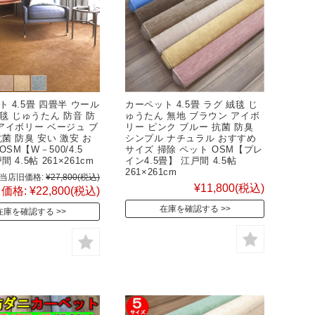
 4.5畳 四畳半 ウール
カーペット 4.5畳 ラグ 絨毯 じ
絨毯 じゅうたん 防音 防
ゅうたん 無地 ブラウン アイボ
 アイボリー ベージュ ブ
リー ピンク ブルー 抗菌 防臭
菌 防臭 安い 激安 お
シンプル ナチュラル おすすめ
SM【W－500/4.5
サイズ 掃除 ペット OSM【プレ
 4.5帖 261×261cm
イン4.5畳】 江戸間 4.5帖
261×261cm
当店旧価格:
¥27,800
(税込)
¥11,800
(税込)
価格:
¥22,800
(税込)
在庫を確認する
在庫を確認する