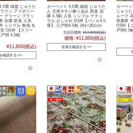
4.5畳 絨毯 じゅうた
カーペット 4.5畳 絨毯 じゅうた
カーペット
ブラウン アイボリー
ん 天然キサン練り込み 防臭 抗
じゅうた
ー グリーン ブラッ
菌 4.5帖 人気 シンプル ナチュ
ループ 
 青 抗菌 防臭 人気
ラル おしゃれ OSM【パソル4.5
然素材 
半 シンプル 無地 丸
畳】 江戸間4.5帖 261×261cm
OSM【
激安 OSM 【スリー
戸間4.5帖
当店旧価格:
¥13,800
(税込)
江戸間 4.5帖
価格:
¥11,800
(税込)
¥11,800
(税込)
在庫を確認する
を確認する