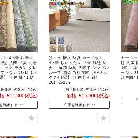
ト 4.5畳 四畳半
はっ水 撥水 防炎 カーペット
カーペット
絨毯 抗菌 防臭 丸巻
4.5畳 じゅうたん 防音 絨毯 防
毯 抗菌 
チェック モダン グレ
ダニ 抗菌 防臭 四畳半 シンプル
4畳半 厚
 ブラウン OSM【バ
ループ 国産 当社在庫【PPミッ
ージュ 
畳】 江戸間 4.5帖
クス4.5畳】 江戸間 4.5帖
江戸間4.5
cm
261×261cm
旧価格:
¥13,800
(税込)
当店旧価格:
¥19,800
(税込)
格:
¥11,800
(税込)
価格:
¥15,800
(税込)
を確認する
在庫を確認する