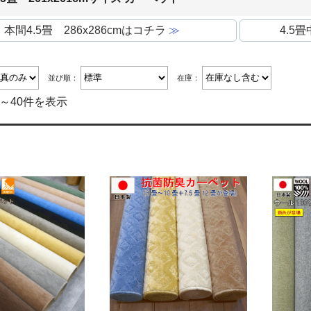
本間4.5畳 286x286cmはコチラ
≫
4.5
並び順：
在庫：
件～40件を表示