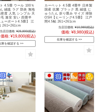
 4.5畳 ウール 100％
カーペット 4.5畳 4畳半 日本製
ん 絨毯 ラグ 防炎 無地
国産 抗菌 ブラック 黒 絨毯 じ
高密度 人気 シンプル 天
ゅうたん 折り畳み サイズ 掃除
羊毛 激安 安い 四畳半
OSH【ヒーリング4.5畳】 江戸
ニューポート4.5畳】 江
間4.5帖 261×261cm
 261×261cm
当店旧価格:
¥10,980
(税込)
当店旧価格:
¥26,800
(税込)
価格:
¥8,980
(税込)
価格:
¥19,800
(税込)
在庫を確認する
在庫を確認する