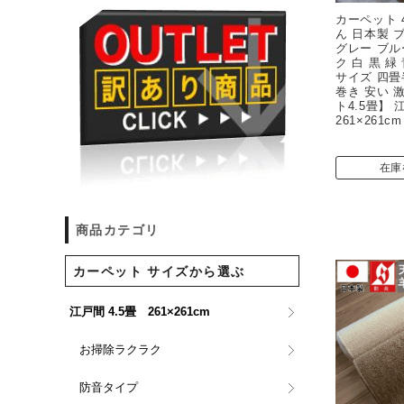
カーペット 
ん 日本製 
グレー ブル
ク 白 黒 緑
サイズ 四畳
巻き 安い 
ト4.5畳】 
261×261cm
在庫
商品カテゴリ
カーペット サイズから選ぶ
江戸間 4.5畳 261×261cm
お掃除ラクラク
防音タイプ