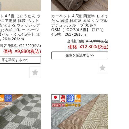
 4.5畳 じゅうたん ラ
カーペット 4.5畳 四畳半 じゅう
モニア消臭 抗菌 ペット
たん 絨毯 日本製 国産 シンプル
絨毯 洗える ウォッシャブ
ナチュラル ループ 丸巻き
たたみ式 グレー ベージ
OSM【LOOP/4.5畳】 江戸間
【ペットくん4.5畳】 江
4.5帖 261×261cm
 261×261cm
当店旧価格:
¥14,800
(税込)
当店旧価格:
¥11,800
(税込)
価格:
¥12,800
(税込)
価格:
¥9,980
(税込)
在庫を確認する
在庫を確認する