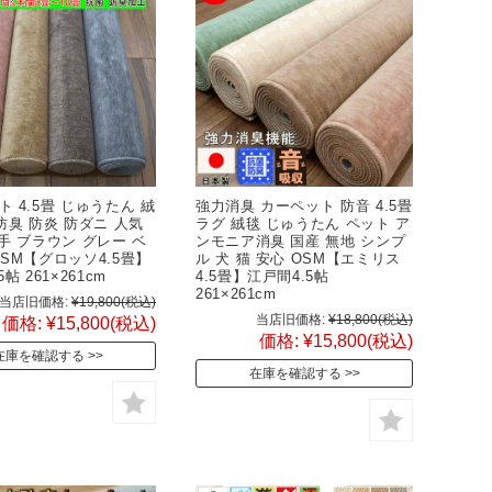
 4.5畳 じゅうたん 絨
強力消臭 カーペット 防音 4.5畳
防臭 防炎 防ダニ 人気
ラグ 絨毯 じゅうたん ペット ア
手 ブラウン グレー ベ
ンモニア消臭 国産 無地 シンプ
OSM【グロッソ4.5畳】
ル 犬 猫 安心 OSM【エミリス
帖 261×261cm
4.5畳】江戸間4.5帖
261×261cm
当店旧価格:
¥19,800
(税込)
当店旧価格:
¥18,800
(税込)
価格:
¥15,800
(税込)
価格:
¥15,800
(税込)
在庫を確認する
在庫を確認する