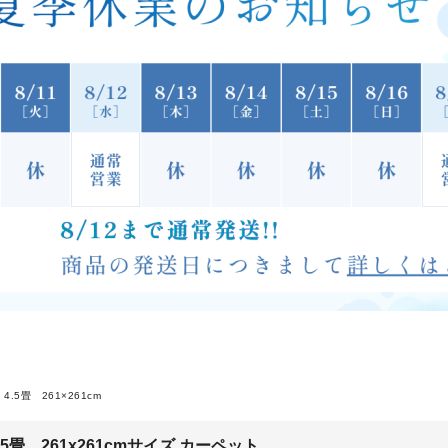
4.5畳 261×261cm
.5畳 261x261cmサイズ カーペット