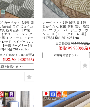
 カーペット 4.5畳 四
カーペット 4.5畳 絨毯 日本製
毯 新商品 ラグ じゅうた
じゅうたん 抗菌 防臭 安い 激安
 防臭 折り畳み 日本製
ループ グレー ベージュ ブラウ
 イエロー ベージュ グ
ン OSH【チェックモア4.5畳】
緑 黒 モノトーン チェッ
江戸間4.5帖 261×261cm
ー レッド ネイビー おし
当店旧価格:
¥11,800
(税込)
SH【平織リーズナー4.5
価格:
¥9,980
(税込)
4.5帖 261×261cm
当店旧価格:
¥12,800
(税込)
在庫を確認する
価格:
¥8,980
(税込)
在庫を確認する