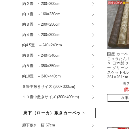
約２畳 ～200×200cm
約３畳 ～160×230cm
約３畳 ～200×250cm
約４畳 ～200×300cm
約4.5畳 ～240×240cm
国産 カーペッ
約６畳 ～240×340cm
じゅうたん 
き 日本製 
約８畳 ～350×350cm
ー グリーン
スケット4.5
約10畳 ～340×440cm
261×261
当店
８畳中敷きサイズ (300×300cm)
価
１０畳中敷きサイズ (300×400cm)
在庫
廊下（ローカ）敷きカーペット
廊下敷き 幅 67cm