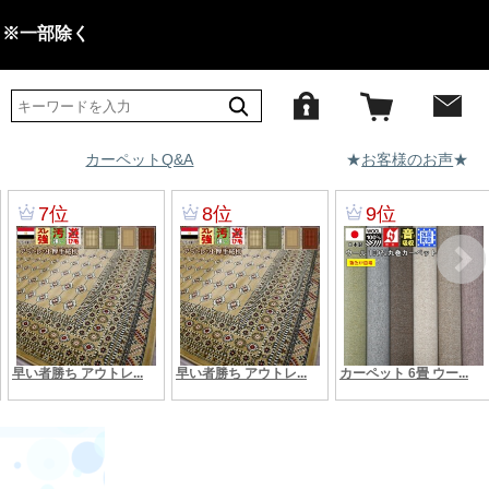
 ※一部除く
カーペットQ&A
★
お客様のお声
★