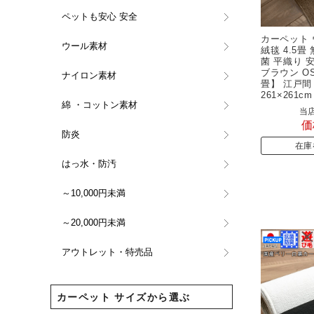
ペットも安心 安全
カーペット 
ウール素材
絨毯 4.5畳
菌 平織り 
ブラウン O
ナイロン素材
畳】 江戸間 
261×261
綿 ・コットン素材
当店
価
防炎
在庫
はっ水・防汚
～10,000円未満
～20,000円未満
アウトレット・特売品
カーペット サイズから選ぶ