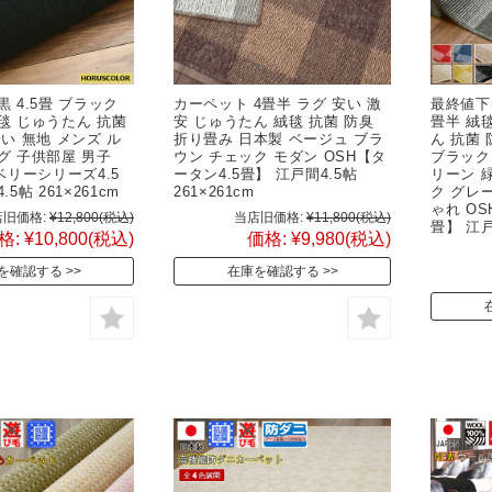
 4.5畳 ブラック
カーペット 4畳半 ラグ 安い 激
最終値下げ
毯 じゅうたん 抗菌
安 じゅうたん 絨毯 抗菌 防臭
畳半 絨
安い 無地 メンズ ル
折り畳み 日本製 ベージュ ブラ
ん 抗菌
グ 子供部屋 男子
ウン チェック モダン OSH【タ
ブラック
【ベリーシリーズ4.5
ータン4.5畳】 江戸間4.5帖
リーン 
5帖 261×261cm
261×261cm
ク グレ
ゃれ O
旧価格:
¥12,800
(税込)
当店旧価格:
¥11,800
(税込)
畳】 江戸間
格:
¥10,800
(税込)
価格:
¥9,980
(税込)
を確認する
在庫を確認する