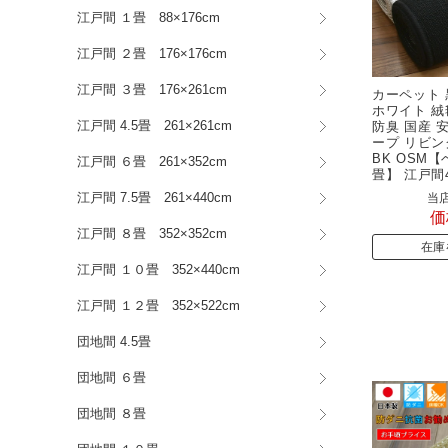
江戸間 １畳 88×176cm
江戸間 ２畳 176×176cm
江戸間 ３畳 176×261cm
カーペット 黒
ホワイト 絨
江戸間 4.5畳 261×261cm
防臭 国産 
ープ リビン
BK OSM
江戸間 ６畳 261×352cm
畳】 江戸間4.
江戸間 7.5畳 261×440cm
当店
価
江戸間 ８畳 352×352cm
在庫
江戸間 １０畳 352×440cm
江戸間 １２畳 352×522cm
団地間 4.5畳
団地間 ６畳
団地間 ８畳