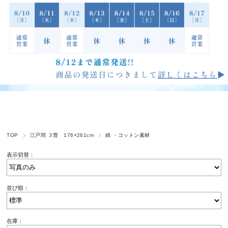
TOP
江戸間 ３畳 176×261cm
綿 ・コットン素材
表示切替：
並び順：
在庫：