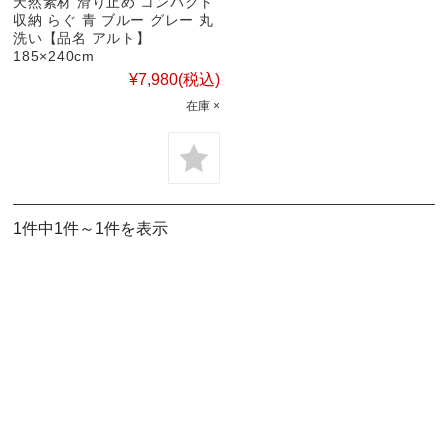
天然素材 滑り止め コンパクト
収納 らぐ 青 ブルー グレー 丸
洗い【品名 アルト】
185×240cm
¥7,980
(税込)
在庫 ×
1件中1件～1件を表示