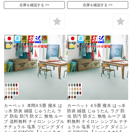
在庫を確認する
在庫を確認する
カーペット 本間4.5畳 撥水 は
カーペット 4.5畳 撥水 はっ水
っ水 防炎 絨毯 じゅうたん ラ
防炎 絨毯 じゅうたん ラグ 防
グ 防虫 防汚 防ダニ 無地 ルー
虫 防汚 防ダニ 無地 ループ 送
プ 送料無料 ナイロン シンプル
料無料 ナイロン シンプル ナチ
ナチュラル 塩系 リビング ダイ
ュラル 塩系 リビング ダイニン
ニング SINCOL【ミールネオ
グ SINCOL【ミールネオ4.5