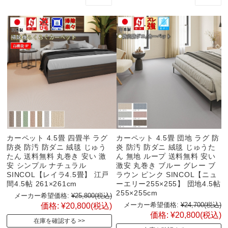
カーペット 4.5畳 四畳半 ラグ
カーペット 4.5畳 団地 ラグ 防
防炎 防汚 防ダニ 絨毯 じゅう
炎 防汚 防ダニ 絨毯 じゅうた
たん 送料無料 丸巻き 安い 激
ん 無地 ループ 送料無料 安い
安 シンプル ナチュラル
激安 丸巻き ブルー グレー ブ
SINCOL【レイラ4.5畳】 江戸
ラウン ピンク SINCOL【ニュ
間4.5帖 261×261cm
ーエリー255×255】 団地4.5帖
255×255cm
メーカー希望価格:
¥25,800
(税込)
メーカー希望価格:
¥24,700
(税込)
価格:
¥20,800
(税込)
価格:
¥20,800
(税込)
在庫を確認する