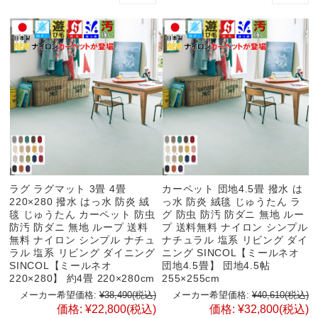
ラグ ラグマット 3畳 4畳
カーペット 団地4.5畳 撥水 は
220×280 撥水 はっ水 防炎 絨
っ水 防炎 絨毯 じゅうたん ラ
毯 じゅうたん カーペット 防虫
グ 防虫 防汚 防ダニ 無地 ルー
防汚 防ダニ 無地 ループ 送料
プ 送料無料 ナイロン シンプル
無料 ナイロン シンプル ナチュ
ナチュラル 塩系 リビング ダイ
ラル 塩系 リビング ダイニング
ニング SINCOL【ミールネオ
SINCOL【ミールネオ
団地4.5畳】 団地4.5帖
220×280】 約4畳 220×280cm
255×255cm
メーカー希望価格:
¥38,490
(税込)
メーカー希望価格:
¥40,610
(税込)
価格:
¥22,800
(税込)
価格:
¥32,800
(税込)