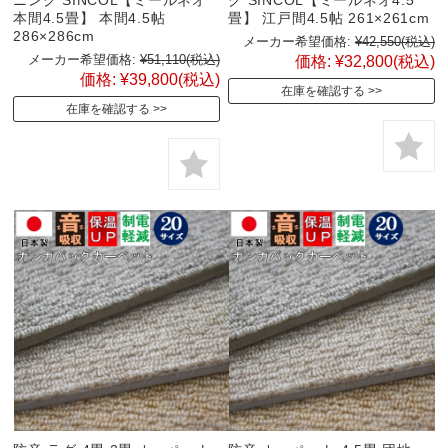
本間4.5畳】 本間4.5帖
畳】 江戸間4.5帖 261×261cm
286×286cm
メーカー希望価格:
¥42,550
(税込)
メーカー希望価格:
¥51,110
(税込)
価格:
¥32,800
(税込)
価格:
¥39,800
(税込)
在庫を確認する
在庫を確認する