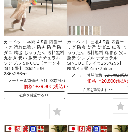
カーペット 本間 4.5畳 四畳半
カーペット 団地4.5畳 四畳半
ラグ 汚れに強い 防炎 防汚 防
ラグ 防炎 防汚 防ダニ 絨毯 じ
ダニ 絨毯 じゅうたん 送料無料
ゅうたん 送料無料 丸巻き 安い
丸巻き 安い 激安 ナチュラル
激安 シンプル ナチュラル
シンプル SINCOL【オーク本
SINCOL【レイラ255×255】
間4.5畳】 本間4.5帖
団地 4.5畳 255×255cm
286×286cm
メーカー希望価格:
¥24,700
(税込)
メーカー希望価格:
¥41,000
(税込)
価格:
¥20,800
(税込)
価格:
¥29,800
(税込)
在庫を確認する
在庫を確認する