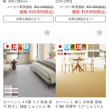
帖 286×286cm
220×280】
メーカー希望価格:
¥31,100
(税込)
メーカー希望価格:
¥23,400
(税込)
価格:
¥24,800
(税込)
価格:
¥18,800
(税込)
在庫を確認する
在庫を確認する
カーペット 4.5畳 ラグ 防炎 防
カーペット 東リ 日本製 団地
汚 防ダニ 絨毯 じゅうたん 無
4.5帖 四畳半 ラグ じゅうたん