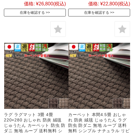
価格:
¥26,800
(税込)
価格:
¥22,800
(税込)
在庫を確認する
在庫を確認する
ラグ ラグマット 3畳 4畳
カーペット 本間4.5畳 おしゃ
220×280 おしゃれ 防炎 絨毯
れ 防炎 絨毯 じゅうたん ラグ
じゅうたん カーペット 防虫 防
防虫 防ダニ 無地 ループ 送料
ダニ 無地 ループ 送料無料 シ
無料 シンプル ナチュラル リビ