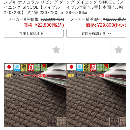
ンプル ナチュラル リビング ダ
ング ダイニング SINCOL【メ
イニング SINCOL【メイプル
イプル本間4.5畳】本間 4.5帖
220×280】 約4畳 220×280cm
286×286cm
メーカー希望価格:
¥32,330
(税込)
メーカー希望価格:
¥42,880
(税込)
価格:
¥22,800
(税込)
価格:
¥29,800
(税込)
在庫を確認する
在庫を確認する