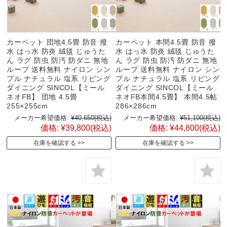
カーペット 団地4.5畳 防音 撥
カーペット 本間4.5畳 防音 撥
水 はっ水 防炎 絨毯 じゅうた
水 はっ水 防炎 絨毯 じゅうた
ん ラグ 防虫 防汚 防ダニ 無地
ん ラグ 防虫 防汚 防ダニ 無地
ループ 送料無料 ナイロン シン
ループ 送料無料 ナイロン シン
プル ナチュラル 塩系 リビング
プル ナチュラル 塩系 リビング
ダイニング SINCOL【ミール
ダイニング SINCOL【ミール
ネオFB】 団地 4.5畳
ネオFB本間4.5畳】 本間4.5帖
255×255cm
286×286cm
メーカー希望価格:
¥40,650
(税込)
メーカー希望価格:
¥51,100
(税込)
価格:
¥39,800
(税込)
価格:
¥44,800
(税込)
在庫を確認する
在庫を確認する