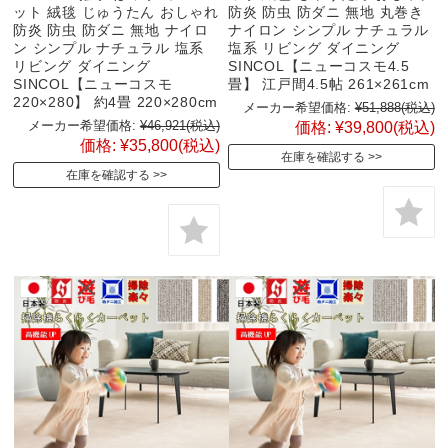
ット 絨毯 じゅうたん おしゃれ
防炎 防虫 防ダニ 無地 丸巻き
防炎 防虫 防ダニ 無地 ナイロ
ナイロン シンプル ナチュラル
ン シンプル ナチュラル 塩系
塩系 リビング ダイニング
リビング ダイニング
SINCOL【ニューコスモ4.5
SINCOL【ニューコスモ
畳】 江戸間4.5帖 261×261cm
220×280】 約4畳 220×280cm
メーカー希望価格:
¥51,888
(税込)
メーカー希望価格:
¥46,921
(税込)
価格:
¥39,800
(税込)
価格:
¥35,800
(税込)
在庫を確認する
在庫を確認する