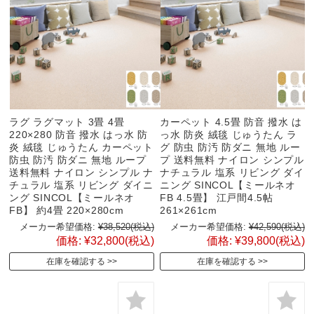
ラグ ラグマット 3畳 4畳
カーペット 4.5畳 防音 撥水 は
220×280 防音 撥水 はっ水 防
っ水 防炎 絨毯 じゅうたん ラ
炎 絨毯 じゅうたん カーペット
グ 防虫 防汚 防ダニ 無地 ルー
防虫 防汚 防ダニ 無地 ループ
プ 送料無料 ナイロン シンプル
送料無料 ナイロン シンプル ナ
ナチュラル 塩系 リビング ダイ
チュラル 塩系 リビング ダイニ
ニング SINCOL【ミールネオ
ング SINCOL【ミールネオ
FB 4.5畳】 江戸間4.5帖
FB】 約4畳 220×280cm
261×261cm
メーカー希望価格:
¥38,520
(税込)
メーカー希望価格:
¥42,590
(税込)
価格:
¥32,800
(税込)
価格:
¥39,800
(税込)
在庫を確認する
在庫を確認する