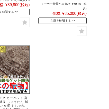
メーカー希望小売価格:
¥69,401
(税
格:
¥39,800
(税込)
込)
を確認する
価格:
¥35,000
(税込)
在庫を確認する
 ラグ カーペット 高
織り じゅうたん 絨
パネル柄 おしゃれ