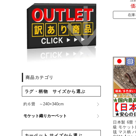
価
在庫
商品カテゴリ
ラグ・柄物 サイズから選ぶ
約６畳 ～240×340cm
モケット織りカーペット
日本製 6畳
級 モケット
毯 マス柄 
カーペット サイズから選ぶ