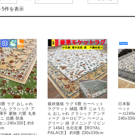
～5件を表示
6畳 ラグ おしゃれ
最終価格 ラグ 6畳 カーペット
日本製 
たん クラシック ア
ラグマット 絨毯 薄手 じゅうた
ペット 
薄手 夏物 六畳 丸巻
ん おしゃれ クラシック アンテ
ーロ240
ダニ 抗菌 防臭
ィーク ヨーロピアン ベージュ
240x33
ン240x330】約6
グリーン 緑 ダイニング リビン
cm
グ 14641 当社在庫【ROYAL
PALACE】 約6畳 230x330cm
旧価格:
¥55,000
(税込)