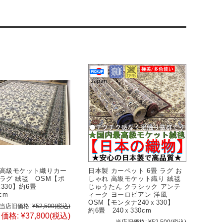
高級モケット織りカー
日本製 カーペット 6畳 ラグ お
ラグ 絨毯 OSM【ポ
しゃれ 高級モケット織り 絨毯
x330】約6畳
じゅうたん クラシック アンテ
0cm
ィーク ヨーロピアン 洋風
OSM【モンタナ240ｘ330】
当店旧価格:
¥52,500
(税込)
約6畳 240ｘ330cm
価格:
¥37,800
(税込)
当店旧価格:
¥52,500
(税込)