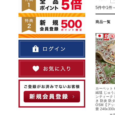
5件中1件
商品一覧
カーペット 
絨毯 じゅう
ンティーク 
き 防炎 防
OSM【アッセ
畳 240x330
当店