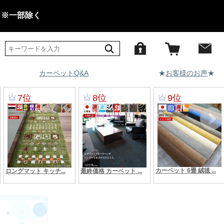
 ※一部除く
カーペットQ&A
★
お客様のお声
★