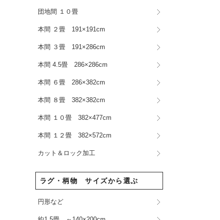
団地間 １０畳
本間 ２畳 191×191cm
本間 ３畳 191×286cm
本間 4.5畳 286×286cm
本間 ６畳 286×382cm
本間 ８畳 382×382cm
本間 １０畳 382×477cm
本間 １２畳 382×572cm
カット＆ロック加工
ラグ・柄物 サイズから選ぶ
円形など
約1.5畳 ～140×200cm