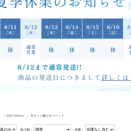
 ～240×340cm
モケット織りカーペット
並び順：
在庫：