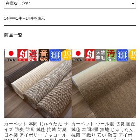
14件中1件～14件を表示
商品一覧
カーペット 本間 じゅうたん サ
カーペット ウール混 防炎 国産
イズ 防炎 防音 絨毯 抗菌 防臭
絨毯 本間3畳 無地 じゅうたん
日本製 アイボリー チャコール
抗菌 平織り 安い 激安 アイボ