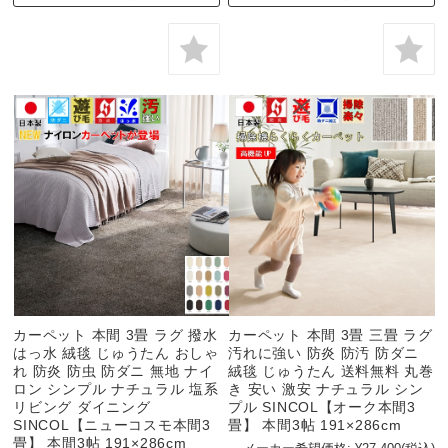
カーペット 本間 3畳 ラグ 撥水
カーペット 本間 3畳 三畳 ラグ
はっ水 絨毯 じゅうたん おしゃ
汚れに強い 防炎 防汚 防ダニ
れ 防炎 防虫 防ダニ 無地 ナイ
絨毯 じゅうたん 送料無料 丸巻
ロン シンプル ナチュラル 塩系
き 安い 激安 ナチュラル シン
リビング ダイニング
プル SINCOL【オーク本間3
SINCOL【ニューコスモ本間3
畳】 本間3帖 191×286cm
畳】 本間3帖 191×286cm