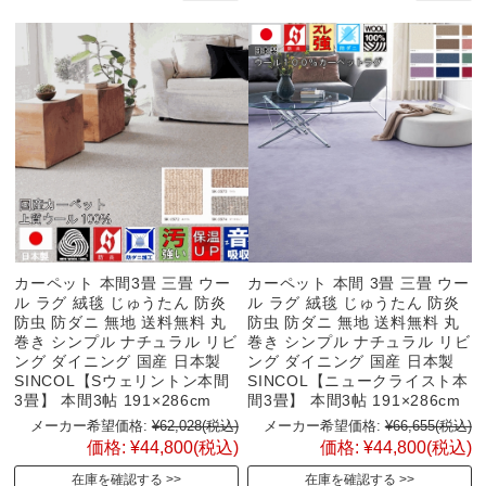
カーペット 本間3畳 三畳 ウー
カーペット 本間 3畳 三畳 ウー
ル ラグ 絨毯 じゅうたん 防炎
ル ラグ 絨毯 じゅうたん 防炎
防虫 防ダニ 無地 送料無料 丸
防虫 防ダニ 無地 送料無料 丸
巻き シンプル ナチュラル リビ
巻き シンプル ナチュラル リビ
ング ダイニング 国産 日本製
ング ダイニング 国産 日本製
SINCOL【Sウェリントン本間
SINCOL【ニュークライスト本
3畳】 本間3帖 191×286cm
間3畳】 本間3帖 191×286cm
メーカー希望価格:
¥62,028
(税込)
メーカー希望価格:
¥66,655
(税込)
価格:
¥44,800
(税込)
価格:
¥44,800
(税込)
在庫を確認する
在庫を確認する