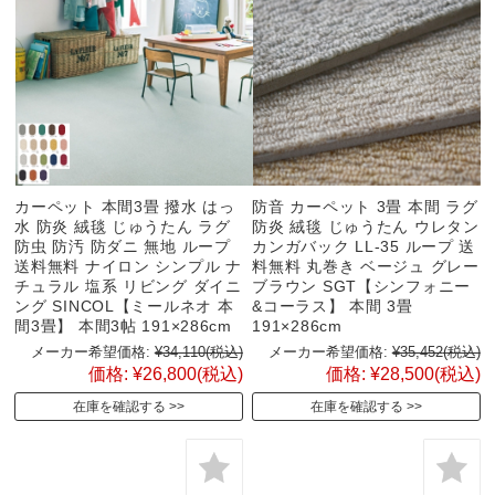
カーペット 本間3畳 撥水 はっ
防音 カーペット 3畳 本間 ラグ
水 防炎 絨毯 じゅうたん ラグ
防炎 絨毯 じゅうたん ウレタン
防虫 防汚 防ダニ 無地 ループ
カンガバック LL-35 ループ 送
送料無料 ナイロン シンプル ナ
料無料 丸巻き ベージュ グレー
チュラル 塩系 リビング ダイニ
ブラウン SGT【シンフォニー
ング SINCOL【ミールネオ 本
&コーラス】 本間 3畳
間3畳】 本間3帖 191×286cm
191×286cm
メーカー希望価格:
¥34,110
(税込)
メーカー希望価格:
¥35,452
(税込)
価格:
¥26,800
(税込)
価格:
¥28,500
(税込)
在庫を確認する
在庫を確認する