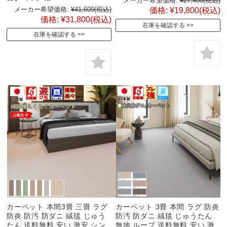
メーカー希望価格:
¥27,400
(税込)
メーカー希望価格:
¥41,609
(税込)
価格:
¥19,800
(税込)
価格:
¥31,800
(税込)
在庫を確認する
在庫を確認する
カーペット 本間3畳 三畳 ラグ
カーペット 3畳 本間 ラグ 防炎
防炎 防汚 防ダニ 絨毯 じゅう
防汚 防ダニ 絨毯 じゅうたん
たん 送料無料 安い 激安 シン
無地 ループ 送料無料 安い 激