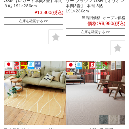
OSM【レガート本間3畳】本間
リー ブラウン OSH【オリオン
３帖 191×286cm
本間3畳】 本間 3帖
191×286cm
¥13,800
(税込)
当店旧価格:
オープン価格
在庫を確認する
価格:
¥8,980
(税込)
在庫を確認する