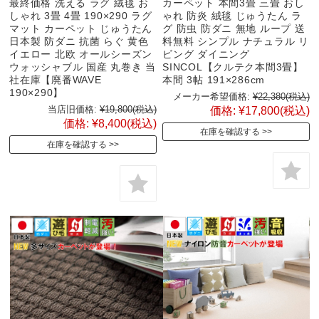
最終価格 洗える ラグ 絨毯 お
カーペット 本間3畳 三畳 おし
しゃれ 3畳 4畳 190×290 ラグ
ゃれ 防炎 絨毯 じゅうたん ラ
マット カーペット じゅうたん
グ 防虫 防ダニ 無地 ループ 送
日本製 防ダニ 抗菌 らぐ 黄色
料無料 シンプル ナチュラル リ
イエロー 北欧 オールシーズン
ビング ダイニング
ウォッシャブル 国産 丸巻き 当
SINCOL【クルテク本間3畳】
社在庫【廃番WAVE
本間 3帖 191×286cm
190×290】
メーカー希望価格:
¥22,380
(税込)
当店旧価格:
¥19,800
(税込)
価格:
¥17,800
(税込)
価格:
¥8,400
(税込)
在庫を確認する
在庫を確認する