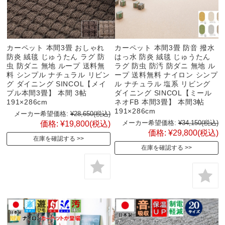
カーペット 本間3畳 おしゃれ
カーペット 本間3畳 防音 撥水
防炎 絨毯 じゅうたん ラグ 防
はっ水 防炎 絨毯 じゅうたん
虫 防ダニ 無地 ループ 送料無
ラグ 防虫 防汚 防ダニ 無地 ル
料 シンプル ナチュラル リビン
ープ 送料無料 ナイロン シンプ
グ ダイニング SINCOL【メイ
ル ナチュラル 塩系 リビング
プル本間3畳】 本間 3帖
ダイニング SINCOL【ミール
191×286cm
ネオFB 本間3畳】 本間3帖
191×286cm
メーカー希望価格:
¥28,650
(税込)
メーカー希望価格:
¥34,150
(税込)
価格:
¥19,800
(税込)
価格:
¥29,800
(税込)
在庫を確認する
在庫を確認する