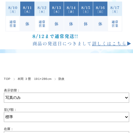
TOP
本間 ３畳 191×286cm
防炎
表示切替：
並び順：
在庫：