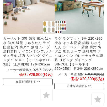
カーペット 3畳 防音 撥水 はっ
ラグ ラグマット 3畳 220×250
水 防炎 絨毯 じゅうたん ラグ
撥水 はっ水 防炎 絨毯 じゅう
防虫 防汚 防ダニ 無地 ループ
たん カーペット 防虫 防汚 防
送料無料 ナイロン シンプル ナ
ダニ 無地 ループ 送料無料 ナ
チュラル 塩系 リビング ダイニ
イロン シンプル ナチュラル 塩
ング SINCOL【ミールネオFB
系 リビング ダイニング
3畳】 江戸間3帖 176×261cm
SINCOL【ミールネオ
220×250】 約3畳 220×250cm
メーカー希望価格:
¥28,710
(税込)
メーカー希望価格:
¥28,490
(税込)
価格:
¥26,800
(税込)
価格:
¥20,800
(税込)
在庫を確認する
在庫を確認する