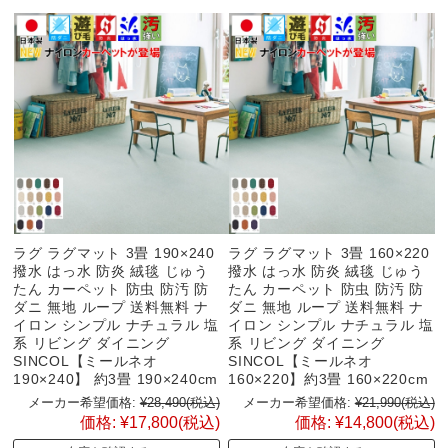
ラグ ラグマット 3畳 190×240
ラグ ラグマット 3畳 160×220
撥水 はっ水 防炎 絨毯 じゅう
撥水 はっ水 防炎 絨毯 じゅう
たん カーペット 防虫 防汚 防
たん カーペット 防虫 防汚 防
ダニ 無地 ループ 送料無料 ナ
ダニ 無地 ループ 送料無料 ナ
イロン シンプル ナチュラル 塩
イロン シンプル ナチュラル 塩
系 リビング ダイニング
系 リビング ダイニング
SINCOL【ミールネオ
SINCOL【ミールネオ
190×240】 約3畳 190×240cm
160×220】約3畳 160×220cm
メーカー希望価格:
¥28,490
(税込)
メーカー希望価格:
¥21,990
(税込)
価格:
¥17,800
(税込)
価格:
¥14,800
(税込)