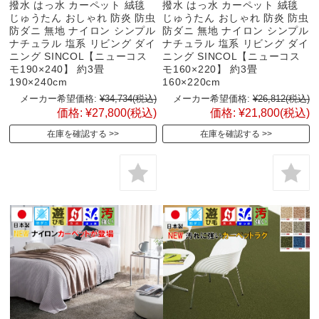
撥水 はっ水 カーペット 絨毯
撥水 はっ水 カーペット 絨毯
じゅうたん おしゃれ 防炎 防虫
じゅうたん おしゃれ 防炎 防虫
防ダニ 無地 ナイロン シンプル
防ダニ 無地 ナイロン シンプル
ナチュラル 塩系 リビング ダイ
ナチュラル 塩系 リビング ダイ
ニング SINCOL【ニューコス
ニング SINCOL【ニューコス
モ190×240】 約3畳
モ160×220】 約3畳
190×240cm
160×220cm
メーカー希望価格:
¥34,734
(税込)
メーカー希望価格:
¥26,812
(税込)
価格:
¥27,800
(税込)
価格:
¥21,800
(税込)
在庫を確認する
在庫を確認する