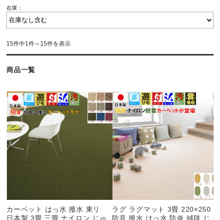
在庫：
15件中1件～15件を表示
商品一覧
カーペット はっ水 撥水 東リ
ラグ ラグマット 3畳 220×250
日本製 3畳 三畳 ナイロン じゅ
防音 撥水 はっ水 防炎 絨毯 じ