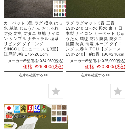
カーペット 3畳 ラグ 撥水 はっ
ラグ ラグマット 3畳 三畳
水 絨毯 じゅうたん おしゃれ
190×240 はっ水 撥水 東リ 日
防炎 防虫 防ダニ 無地 ナイロ
本製 ナイロン カーペット じゅ
ン シンプル ナチュラル 塩系
うたん 絨毯 防汚 防臭 防ダニ
リビング ダイニング
抗菌 防炎 制電 ループ ダイニ
SINCOL【ニューコスモ3畳】
ング 丸巻き TOLI【グレース
江戸間3帖 176×261cm
190×240】 約3畳 190×240cm
メーカー希望価格:
¥34,989
(税込)
メーカー希望価格:
¥25,000
(税込)
価格:
¥26,800
(税込)
価格:
¥20,800
(税込)
在庫を確認する
在庫を確認する