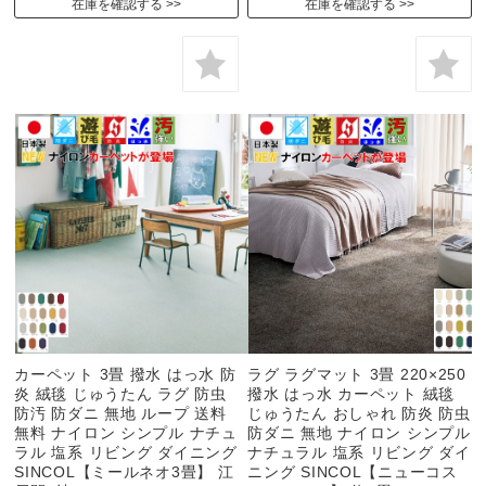
在庫を確認する
在庫を確認する
カーペット 3畳 撥水 はっ水 防
ラグ ラグマット 3畳 220×250
炎 絨毯 じゅうたん ラグ 防虫
撥水 はっ水 カーペット 絨毯
防汚 防ダニ 無地 ループ 送料
じゅうたん おしゃれ 防炎 防虫
無料 ナイロン シンプル ナチュ
防ダニ 無地 ナイロン シンプル
ラル 塩系 リビング ダイニング
ナチュラル 塩系 リビング ダイ
SINCOL【ミールネオ3畳】 江
ニング SINCOL【ニューコス