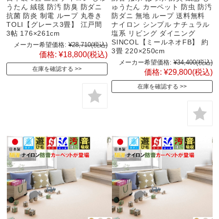
うたん 絨毯 防汚 防臭 防ダニ
ゅうたん カーペット 防虫 防汚
抗菌 防炎 制電 ループ 丸巻き
防ダニ 無地 ループ 送料無料
TOLI【グレース3畳】 江戸間
ナイロン シンプル ナチュラル
3帖 176×261cm
塩系 リビング ダイニング
SINCOL【ミールネオFB】 約
メーカー希望価格:
¥28,710
(税込)
3畳 220×250cm
価格:
¥18,800
(税込)
メーカー希望価格:
¥34,400
(税込)
在庫を確認する
価格:
¥29,800
(税込)
在庫を確認する