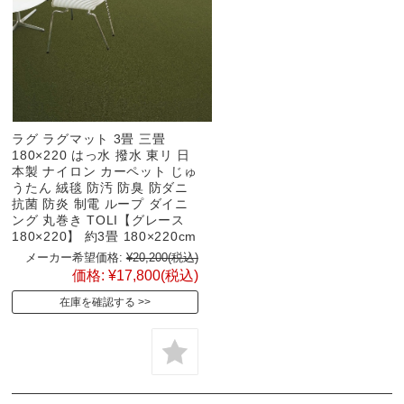
ラグ ラグマット 3畳 三畳
180×220 はっ水 撥水 東リ 日
本製 ナイロン カーペット じゅ
うたん 絨毯 防汚 防臭 防ダニ
抗菌 防炎 制電 ループ ダイニ
ング 丸巻き TOLI【グレース
180×220】 約3畳 180×220cm
メーカー希望価格:
¥20,200
(税込)
価格:
¥17,800
(税込)
在庫を確認する