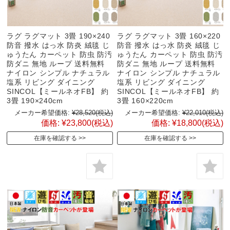
ラグ ラグマット 3畳 190×240
ラグ ラグマット 3畳 160×220
防音 撥水 はっ水 防炎 絨毯 じ
防音 撥水 はっ水 防炎 絨毯 じ
ゅうたん カーペット 防虫 防汚
ゅうたん カーペット 防虫 防汚
防ダニ 無地 ループ 送料無料
防ダニ 無地 ループ 送料無料
ナイロン シンプル ナチュラル
ナイロン シンプル ナチュラル
塩系 リビング ダイニング
塩系 リビング ダイニング
SINCOL【ミールネオFB】 約
SINCOL【ミールネオFB】 約
3畳 190×240cm
3畳 160×220cm
メーカー希望価格:
¥28,520
(税込)
メーカー希望価格:
¥22,010
(税込)
価格:
¥23,800
(税込)
価格:
¥18,800
(税込)
在庫を確認する
在庫を確認する