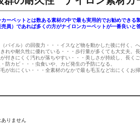
抜群の耐久性
ナイロン素材カ
カーペットとは数ある素材の中で最も実用的でお勧めできる
売員）であれば多くの方がナイロンカーペットが一番良いと
足（パイル）の回復力・・・イスなど物を動かした後に付く、
りきれや耐久性に優れている・・・歩行量が多くても大丈夫。
れが付きにくく汚れが落ちやすい・・・美しさが持続し、長く
虫・防カビ・・・虫食いや、カビ発生の予防になる。
び毛が出にくい・・・全素材のなかで最も毛玉など出にくくお
はありません