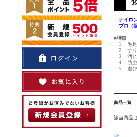
ナイロン
プロ（販
■特徴
1. 毛
2. す
3. 汚
4. 防
5. 遊
商品一覧
該当商品