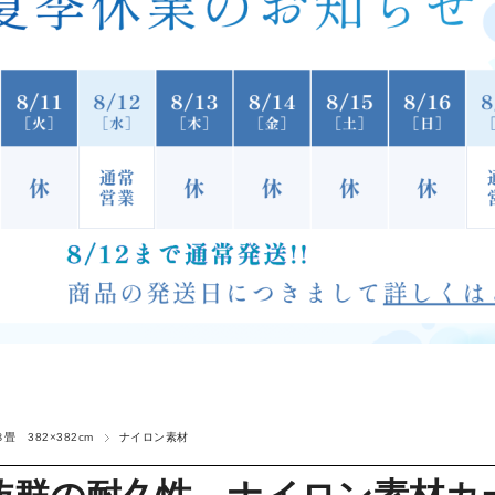
８畳 382×382cm
ナイロン素材