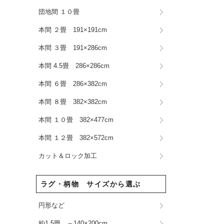
団地間 １０畳
本間 ２畳 191×191cm
本間 ３畳 191×286cm
本間 4.5畳 286×286cm
本間 ６畳 286×382cm
本間 ８畳 382×382cm
本間 １０畳 382×477cm
本間 １２畳 382×572cm
カット＆ロック加工
ラグ・柄物 サイズから選ぶ
円形など
約1.5畳 ～140×200cm