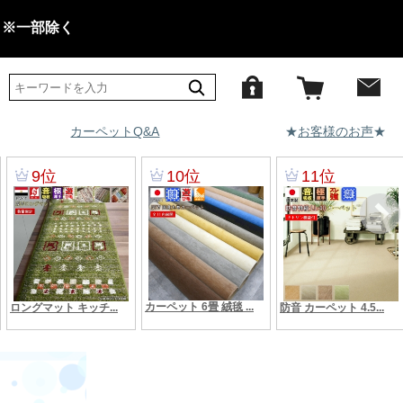
 ※一部除く
カーペットQ&A
★
お客様のお声
★