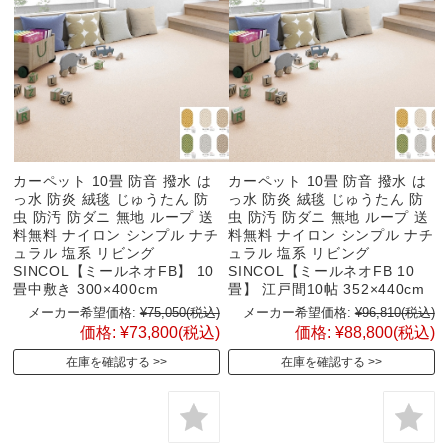
カーペット 10畳 防音 撥水 は
カーペット 10畳 防音 撥水 は
っ水 防炎 絨毯 じゅうたん 防
っ水 防炎 絨毯 じゅうたん 防
虫 防汚 防ダニ 無地 ループ 送
虫 防汚 防ダニ 無地 ループ 送
料無料 ナイロン シンプル ナチ
料無料 ナイロン シンプル ナチ
ュラル 塩系 リビング
ュラル 塩系 リビング
SINCOL【ミールネオFB】 10
SINCOL【ミールネオFB 10
畳中敷き 300×400cm
畳】 江戸間10帖 352×440cm
メーカー希望価格:
¥75,050
(税込)
メーカー希望価格:
¥96,810
(税込)
価格:
¥73,800
(税込)
価格:
¥88,800
(税込)
在庫を確認する
在庫を確認する