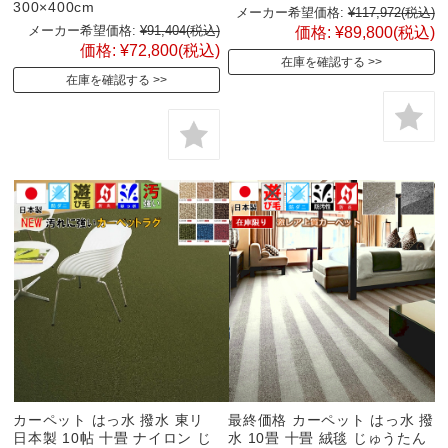
300×400cm
メーカー希望価格:
¥117,972
(税込)
メーカー希望価格:
¥91,404
(税込)
価格:
¥89,800
(税込)
価格:
¥72,800
(税込)
在庫を確認する
在庫を確認する
カーペット はっ水 撥水 東リ
最終価格 カーペット はっ水 撥
日本製 10帖 十畳 ナイロン じ
水 10畳 十畳 絨毯 じゅうたん