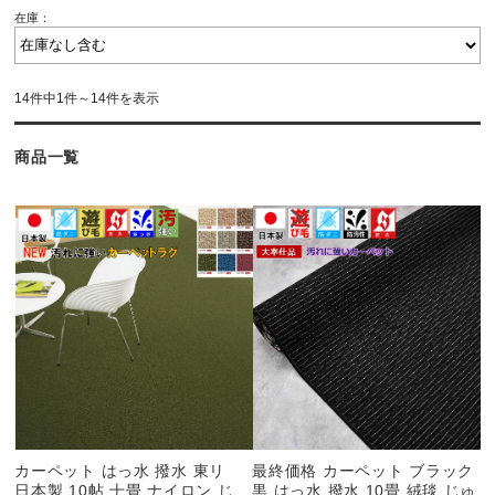
在庫：
14件中1件～14件を表示
商品一覧
カーペット はっ水 撥水 東リ
最終価格 カーペット ブラック
日本製 10帖 十畳 ナイロン じ
黒 はっ水 撥水 10畳 絨毯 じゅ