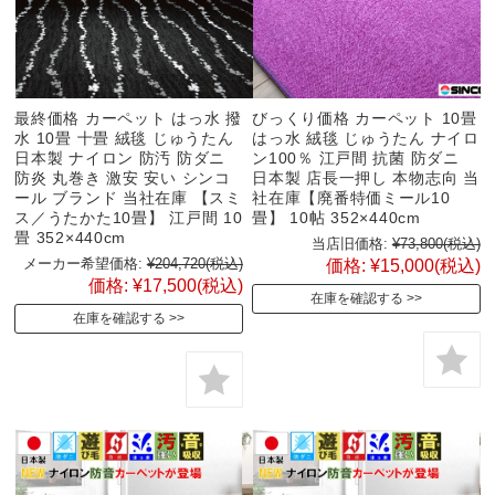
最終価格 カーペット はっ水 撥
びっくり価格 カーペット 10畳
水 10畳 十畳 絨毯 じゅうたん
はっ水 絨毯 じゅうたん ナイロ
日本製 ナイロン 防汚 防ダニ
ン100％ 江戸間 抗菌 防ダニ
防炎 丸巻き 激安 安い シンコ
日本製 店長一押し 本物志向 当
ール ブランド 当社在庫 【スミ
社在庫【廃番特価ミール10
ス／うたかた10畳】 江戸間 10
畳】 10帖 352×440cm
畳 352×440cm
当店旧価格:
¥73,800
(税込)
メーカー希望価格:
¥204,720
(税込)
価格:
¥15,000
(税込)
価格:
¥17,500
(税込)
在庫を確認する
在庫を確認する