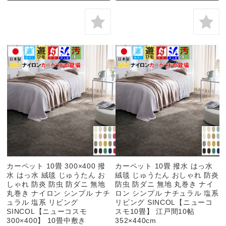
カーペット 10畳 300×400 撥
カーペット 10畳 撥水 はっ水
水 はっ水 絨毯 じゅうたん お
絨毯 じゅうたん おしゃれ 防炎
しゃれ 防炎 防虫 防ダニ 無地
防虫 防ダニ 無地 丸巻き ナイ
丸巻き ナイロン シンプル ナチ
ロン シンプル ナチュラル 塩系
ュラル 塩系 リビング
リビング SINCOL【ニューコ
SINCOL【ニューコスモ
スモ10畳】 江戸間10帖
300×400】 10畳中敷き
352×440cm