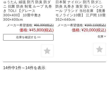
ゅうたん 絨毯 防汚 防臭 防ダ
日本製 ナイロン 防汚 防ダニ
ニ 抗菌 防炎 制電 ループ 丸巻
防炎 丸巻き 激安 安い シンコ
き TOLI 【グレース
ール ブランド 当社在庫 【廃番
300×400】 10畳中敷き
モノライン10畳】 江戸間 10畳
300×400cm
352×440cm
メーカー希望価格:
¥66,000
(税込)
メーカー希望価格:
¥169,110
(税込)
価格:
¥45,800
(税込)
価格:
¥20,000
(税込)
在庫 ×
在庫を確認する
14件中1件～14件を表示