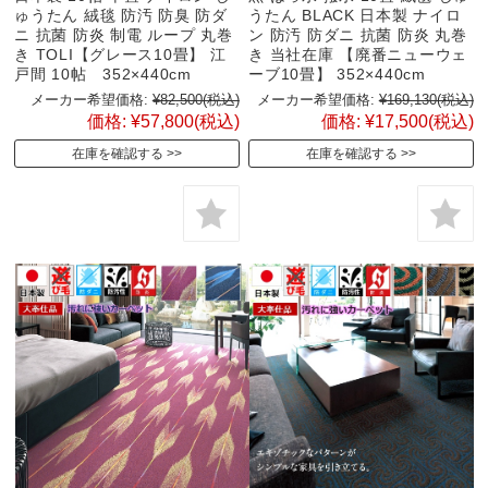
ゅうたん 絨毯 防汚 防臭 防ダ
うたん BLACK 日本製 ナイロ
ニ 抗菌 防炎 制電 ループ 丸巻
ン 防汚 防ダニ 抗菌 防炎 丸巻
き TOLI【グレース10畳】 江
き 当社在庫 【廃番ニューウェ
戸間 10帖 352×440cm
ーブ10畳】 352×440cm
メーカー希望価格:
¥82,500
(税込)
メーカー希望価格:
¥169,130
(税込)
価格:
¥57,800
(税込)
価格:
¥17,500
(税込)
在庫を確認する
在庫を確認する