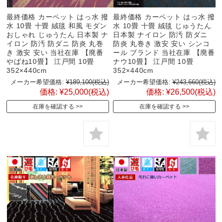
最終価格 カーペット はっ水 撥
最終価格 カーペット はっ水 撥
水 10畳 十畳 絨毯 和風 モダン
水 10畳 十畳 絨毯 じゅうたん
おしゃれ じゅうたん 日本製 ナ
日本製 ナイロン 防汚 防ダニ
イロン 防汚 防ダニ 防炎 丸巻
防炎 丸巻き 激安 安い シンコ
き 激安 安い 当社在庫 【廃番
ール ブランド 当社在庫 【廃番
やばね10畳】 江戸間 10畳
ナウ10畳】 江戸間 10畳
352×440cm
352×440cm
メーカー希望価格:
¥189,100
(税込)
メーカー希望価格:
¥243,660
(税込)
価格:
¥25,000
(税込)
価格:
¥26,500
(税込)
在庫を確認する
在庫を確認する