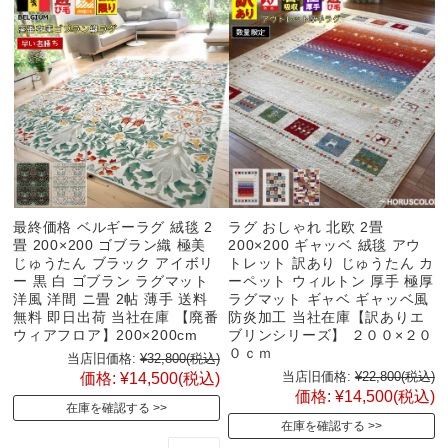
最終価格 ベルギーラグ 絨毯 2
ラグ おしゃれ 北欧 2畳
畳 200×200 ゴブラン織 極美
200×200 ギャッベ 絨毯 アウ
じゅうたん ブラック アイボリ
トレット 訳あり じゅうたん カ
ー 黒 白 ゴブラン ラグマット
ーペット ウィルトン 厚手 極厚
洋風 洋間 ニ畳 2帖 薄手 送料
ラグマット ギャベ ギャッベ風
無料 即日出荷 当社在庫 【廃番
防炎加工 当社在庫【訳ありエ
ウィアフロア】200×200cm
ブリンシリーズ】 ２００×２０
０ｃｍ
当店旧価格:
¥32,800
(税込)
当店旧価格:
¥22,800
(税込)
価格:
¥14,500
(税込)
価格:
¥14,500
(税込)
在庫を確認する
在庫を確認する