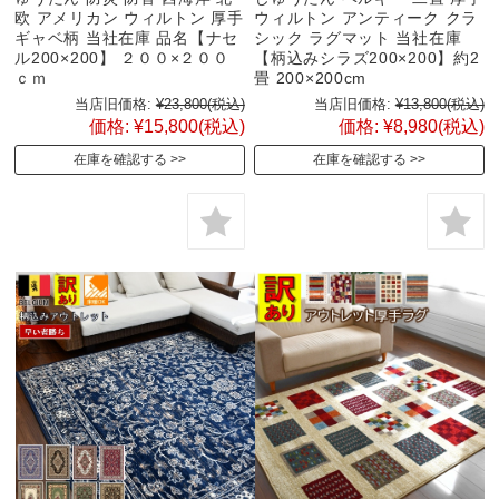
欧 アメリカン ウィルトン 厚手
ウィルトン アンティーク クラ
ギャベ柄 当社在庫 品名【ナセ
シック ラグマット 当社在庫
ル200×200】 ２００×２００
【柄込みシラズ200×200】約2
ｃｍ
畳 200×200cm
当店旧価格:
¥23,800
(税込)
当店旧価格:
¥13,800
(税込)
価格:
¥15,800
(税込)
価格:
¥8,980
(税込)
在庫を確認する
在庫を確認する