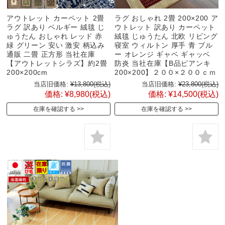
アウトレット カーペット 2畳
ラグ おしゃれ 2畳 200×200 ア
ラグ 訳あり ベルギー 絨毯 じ
ウトレット 訳あり カーペット
ゅうたん おしゃれ レッド 赤
絨毯 じゅうたん 北欧 リビング
緑 グリーン 安い 激安 柄込み
寝室 ウィルトン 厚手 青 ブル
通販 二畳 正方形 当社在庫
ー オレンジ ギャベ ギャッベ
【アウトレットシラズ】約2畳
防炎 当社在庫【B品ピアンキ
200×200cm
200×200】２００×２００ｃｍ
当店旧価格:
¥13,800
(税込)
当店旧価格:
¥23,800
(税込)
価格:
¥8,980
(税込)
価格:
¥14,500
(税込)
在庫を確認する
在庫を確認する