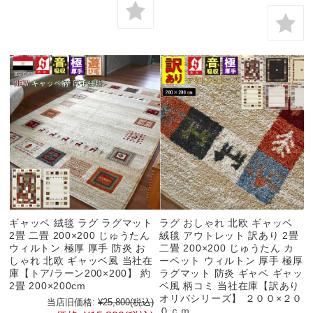
ギャッベ 絨毯 ラグ ラグマット
ラグ おしゃれ 北欧 ギャッベ
2畳 二畳 200×200 じゅうたん
絨毯 アウトレット 訳あり 2畳
ウィルトン 極厚 厚手 防炎 お
二畳 200×200 じゅうたん カ
しゃれ 北欧 ギャッベ風 当社在
ーペット ウィルトン 厚手 極厚
庫【トア/ラーン200×200】 約
ラグマット 防炎 ギャベ ギャッ
2畳 200×200cm
ベ風 柄コミ 当社在庫【訳あり
オリバシリーズ】 ２００×２０
当店旧価格:
¥25,800
(税込)
０ｃｍ