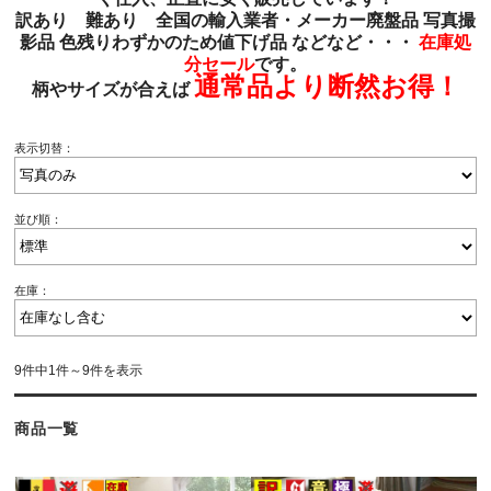
訳あり 難あり 全国の輸入業者・メーカー廃盤品 写真撮
影品 色残りわずかのため値下げ品 などなど・・・
在庫処
分セール
です。
通常品より断然お得！
柄やサイズが合えば
表示切替：
並び順：
在庫：
9件中1件～9件を表示
商品一覧