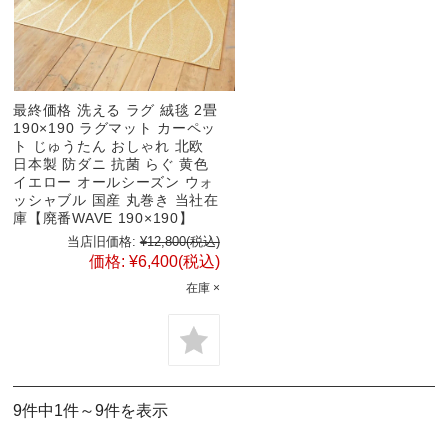
最終価格 洗える ラグ 絨毯 2畳
190×190 ラグマット カーペッ
ト じゅうたん おしゃれ 北欧
日本製 防ダニ 抗菌 らぐ 黄色
イエロー オールシーズン ウォ
ッシャブル 国産 丸巻き 当社在
庫【廃番WAVE 190×190】
当店旧価格:
¥12,800
(税込)
価格:
¥6,400
(税込)
在庫 ×
9件中1件～9件を表示