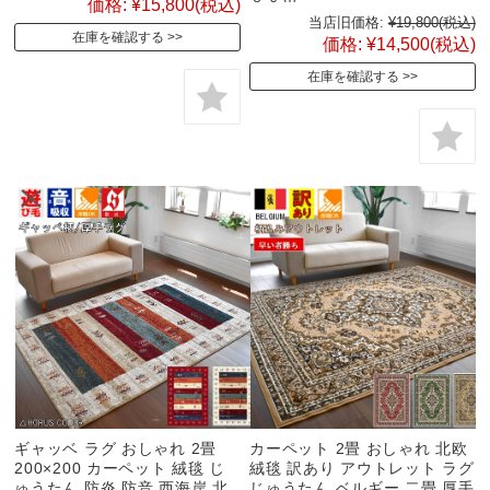
価格:
¥15,800
(税込)
当店旧価格:
¥19,800
(税込)
在庫を確認する
価格:
¥14,500
(税込)
在庫を確認する
ギャッベ ラグ おしゃれ 2畳
カーペット 2畳 おしゃれ 北欧
200×200 カーペット 絨毯 じ
絨毯 訳あり アウトレット ラグ
ゅうたん 防炎 防音 西海岸 北
じゅうたん ベルギー 二畳 厚手