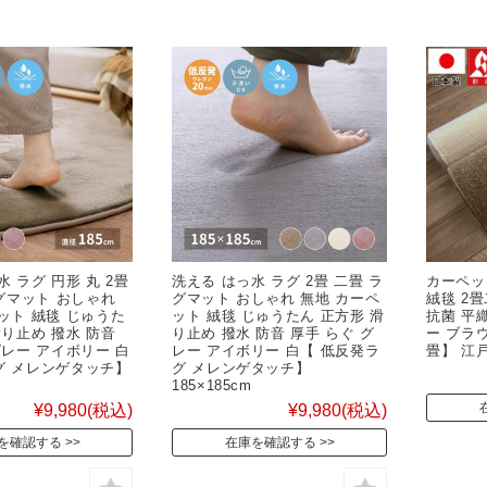
 ラグ 円形 丸 2畳
洗える はっ水 ラグ 2畳 二畳 ラ
カーペッ
ラグマット おしゃれ
グマット おしゃれ 無地 カーペ
絨毯 2
ット 絨毯 じゅうた
ット 絨毯 じゅうたん 正方形 滑
抗菌 平
滑り止め 撥水 防音
り止め 撥水 防音 厚手 らぐ グ
ー ブラ
グレー アイボリー 白
レー アイボリー 白【 低反発ラ
畳】 江戸間
グ メレンゲタッチ】
グ メレンゲタッチ】
185×185cm
¥9,980
(税込)
¥9,980
(税込)
を確認する
在庫を確認する