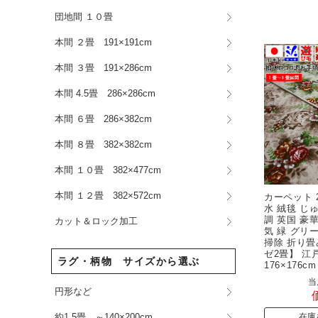
団地間 １０畳
本間 ２畳 191×191cm
本間 ３畳 191×286cm
本間 4.5畳 286×286cm
本間 ６畳 286×382cm
本間 ８畳 382×382cm
本間 １０畳 382×477cm
本間 １２畳 382×572cm
カーペット 
水 絨毯 じ
調 英国 豪
カット＆ロック加工
気 緑 グリ
掃除 折り畳
ゼ2畳】 江
ラグ・柄物 サイズから選ぶ
176×176
当
円形など
約1.5畳 ～140×200cm
在庫