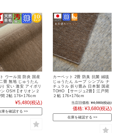
ト ウール混 防炎 国産
カーペット 2畳 防臭 抗菌 絨毯
畳二畳 無地 じゅうたん
じゅうたん ループ シンプル ナ
織り 安い 激安 アイボリ
チュラル 折り畳み 日本製 国産
ウン OSH【オリオン２
TOHO 【サージュ2畳】江戸間
 2帖 176×176cm
２帖 176×176cm
¥5,480
(税込)
当店旧価格:
¥4,980
(税込)
価格:
¥3,680
(税込)
在庫を確認する
在庫を確認する