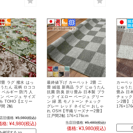
2畳 ラグ 撥水 はっ
最終値下げ カーペット 2畳 二
カーペット
ゅうたん 花柄 ロココ
畳 絨毯 新商品 ラグ じゅうたん
じゅうた
華 ベルギー 防汚 人
抗菌 防臭 折り畳み 日本製 ブラ
畳み 日
ーン ベージュ サイズ
ック イエロー ベージュ グリー
チェック
み TOHO【エリー
ン 緑 黒 モノトーン チェック
ン2畳】
戸間 2帖
グレー レッド ネイビー おしゃ
176×1
cm
れ OSH【平織リーズナー2畳】
江戸間2帖 176×176cm
店旧価格:
¥5,980
(税込)
当店旧価格:
¥5,480
(税込)
価格:
¥4,980
(税込)
価格:
¥3,980
(税込)
を確認する