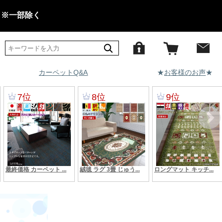
 ※一部除く
カーペットQ&A
★
お客様のお声
★