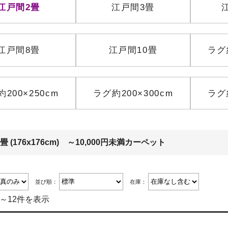
江戸間2畳
江戸間3畳
江戸間8畳
江戸間10畳
ラグ約
200×250cm
ラグ約200×300cm
ラグ約
畳 (176x176cm) ～10,000円未満カーペット
並び順：
在庫：
件～12件を表示