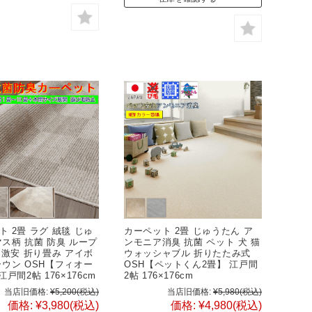
 2畳 ラグ 絨毯 じゅ
カーペット 2畳 じゅうたん ア
マス柄 抗菌 防臭 ループ
ンモニア消臭 抗菌 ペット 犬 猫
 激安 折り畳み アイボ
ウォッシャブル 折りたたみ式
ラウン OSH【フィオー
OSH【ペットくん2畳】 江戸間
江戸間2帖 176×176cm
2帖 176×176cm
当店旧価格:
¥5,200
(税込)
当店旧価格:
¥5,980
(税込)
価格:
¥3,980
(税込)
価格:
¥4,980
(税込)