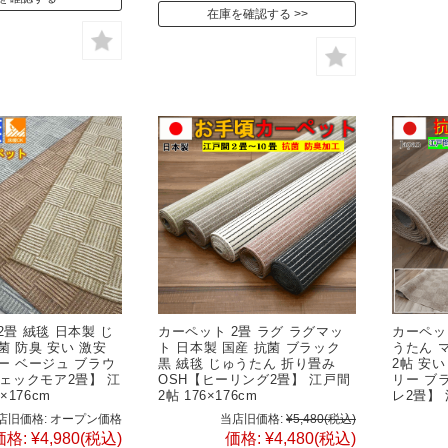
在庫を確認する
2畳 絨毯 日本製 じ
カーペット 2畳 ラグ ラグマッ
カーペット
菌 防臭 安い 激安
ト 日本製 国産 抗菌 ブラック
うたん 
ー ベージュ ブラウ
黒 絨毯 じゅうたん 折り畳み
2帖 安い
チェックモア2畳】 江
OSH【ヒーリング2畳】 江戸間
リー ブ
×176cm
2帖 176×176cm
レ2畳】 
店旧価格:
オープン価格
当店旧価格:
¥5,480
(税込)
価格:
¥4,980
(税込)
価格:
¥4,480
(税込)