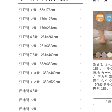
江戸間 １畳 88×176cm
江戸間 ２畳 176×176cm
江戸間 ３畳 176×261cm
江戸間 4.5畳 261×261cm
江戸間 ６畳 261×352cm
江戸間 7.5畳 261×440cm
江戸間 ８畳 352×352cm
洗える はっ水
185ｃｍ 
無地 カーペ
江戸間 １０畳 352×440cm
ん 正方形 
厚手 らぐ 
江戸間 １２畳 352×522cm
【低反発ラ
円形 185cm
団地間 4.5畳
団地間 ６畳
在庫
団地間 ８畳