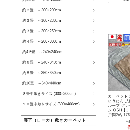
約２畳 ～200×200cm
約３畳 ～160×230cm
約３畳 ～200×250cm
約４畳 ～200×300cm
約4.5畳 ～240×240cm
約６畳 ～240×340cm
約８畳 ～350×350cm
約10畳 ～340×440cm
８畳中敷きサイズ (300×300cm)
カーペット 
ゅうたん 抗
１０畳中敷きサイズ (300×400cm)
ループ グレ
ン OSH【
戸間2帖 176
廊下（ローカ）敷きカーペット
当