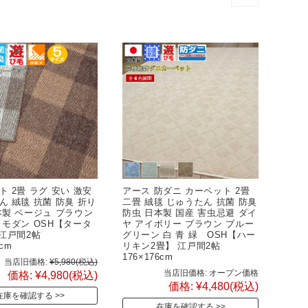
 2畳 ラグ 安い 激安
アース 防ダニ カーペット 2畳
ん 絨毯 抗菌 防臭 折り
二畳 絨毯 じゅうたん 抗菌 防臭
本製 ベージュ ブラウン
防虫 日本製 国産 害虫忌避 ダイ
 モダン OSH【タータ
ヤ アイボリー ブラウン ブルー
 江戸間2帖
グリーン 白 青 緑 OSH【ハー
76cm
リキン2畳】 江戸間2帖
176×176cm
当店旧価格:
¥5,980
(税込)
当店旧価格:
オープン価格
価格:
¥4,980
(税込)
価格:
¥4,480
(税込)
在庫を確認する
在庫を確認する