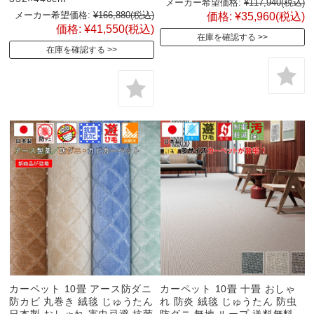
メーカー希望価格:
¥117,940
(税込)
メーカー希望価格:
¥166,880
(税込)
価格:
¥35,960
(税込)
価格:
¥41,550
(税込)
在庫を確認する
在庫を確認する
カーペット 10畳 アース防ダニ
カーペット 10畳 十畳 おしゃ
防カビ 丸巻き 絨毯 じゅうたん
れ 防炎 絨毯 じゅうたん 防虫
日本製 おしゃれ 害虫忌避 抗菌
防ダニ 無地 ループ 送料無料