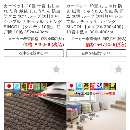
カーペット 10畳 十畳 おしゃ
カーペット 10畳 おしゃれ 防
れ 防炎 絨毯 じゅうたん 防虫
炎 絨毯 じゅうたん 防虫 防ダ
防ダニ 無地 ループ 送料無料
ニ 無地 ループ 送料無料 シン
シンプル ナチュラル リビング
プル ナチュラル リビング
SINCOL【クルテク10畳】 江
SINCOL【メイプル300×400】
戸間 10帖 352×440cm
10畳中敷き 300×400cm
メーカー希望価格:
¥63,440
(税込)
メーカー希望価格:
¥62,980
(税込)
価格:
¥49,800
(税込)
価格:
¥47,800
(税込)
在庫を確認する
在庫を確認する