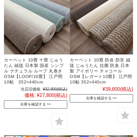
カーペット 10畳 十畳 じゅう
カーペット 10畳 防炎 防音 絨
たん 絨毯 日本製 国産 シンプ
毯 じゅうたん 抗菌 防臭 日本
ル ナチュラル ループ 丸巻き
製 アイボリー チャコール
OSM【LOOP/10畳】 江戸間
OSM【レガート10畳】 江戸間
10帖 352×440cm
10帖 352×440cm
¥39,800
(税込)
当店旧価格:
¥32,800
(税込)
価格:
¥27,800
(税込)
在庫を確認する
在庫を確認する