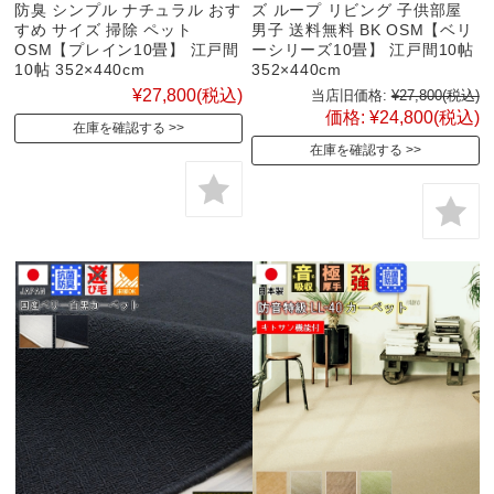
防臭 シンプル ナチュラル おす
ズ ループ リビング 子供部屋
すめ サイズ 掃除 ペット
男子 送料無料 BK OSM【ベリ
OSM【プレイン10畳】 江戸間
ーシリーズ10畳】 江戸間10帖
10帖 352×440cm
352×440cm
¥27,800
(税込)
当店旧価格:
¥27,800
(税込)
価格:
¥24,800
(税込)
在庫を確認する
在庫を確認する