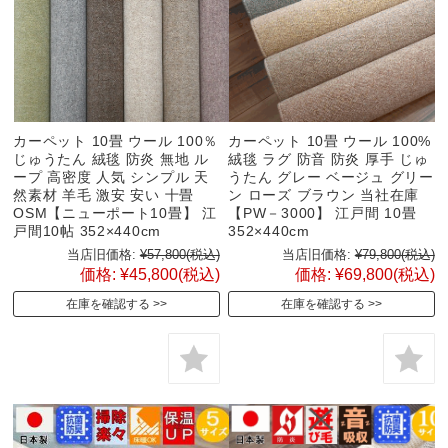
カーペット 10畳 ウール 100％
カーペット 10畳 ウール 100%
じゅうたん 絨毯 防炎 無地 ル
絨毯 ラグ 防音 防炎 厚手 じゅ
ープ 高密度 人気 シンプル 天
うたん グレー ベージュ グリー
然素材 羊毛 激安 安い 十畳
ン ローズ ブラウン 当社在庫
OSM【ニューポート10畳】 江
【PW－3000】 江戸間 10畳
戸間10帖 352×440cm
352×440cm
当店旧価格:
¥57,800
(税込)
当店旧価格:
¥79,800
(税込)
価格:
¥45,800
(税込)
価格:
¥69,800
(税込)
在庫を確認する
在庫を確認する