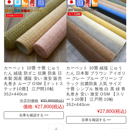
カーペット 10畳 十畳 じゅう
カーペット 10畳 絨毯 じゅう
たん 絨毯 防ダニ 抗菌 防臭 日
たん 日本製 ブラウン アイボリ
本製 国産 通販 安い 激安 販売
ー グレー ブルー グリーン ブ
丸巻き ループ OSM【ドットス
ラック 抗菌防臭 人気 サイズ
テッチ10畳】 江戸間10帖
十畳 シンプル 無地 白 黒 緑 青
352×440cm
丸巻き 安い 激安 OSM 【スリ
ート10畳】 江戸間 10帖
当店旧価格:
¥33,800
(税込)
352×440cm
価格:
¥27,800
(税込)
¥27,800
(税込)
在庫を確認する
在庫を確認する