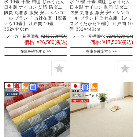
水 10畳 十畳 絨毯 じゅうたん
水 10畳 十畳 絨毯 じゅうたん
日本製 ナイロン 防汚 防ダニ
日本製 ナイロン 防汚 防ダニ
防炎 丸巻き 激安 安い シンコ
防炎 丸巻き 激安 安い シンコ
ール ブランド 当社在庫 【廃番
ール ブランド 当社在庫 【スミ
ナウ10畳】 江戸間 10畳
ス／うたかた10畳】 江戸間 10
352×440cm
畳 352×440cm
メーカー希望価格:
¥243,660
(税込)
メーカー希望価格:
¥204,720
(税込)
価格:
¥26,500
(税込)
価格:
¥17,500
(税込)
在庫を確認する
在庫を確認する