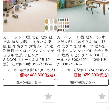
カーペット 10畳 防音 撥水 は
カーペット 10畳 撥水 はっ水
っ水 防炎 絨毯 じゅうたん 防
防炎 絨毯 じゅうたん 防虫 防
虫 防汚 防ダニ 無地 ループ 送
汚 防ダニ 無地 ループ 送料無
料無料 ナイロン シンプル ナチ
料 ナイロン シンプル ナチュラ
ュラル 塩系 リビング
ル 塩系 リビング SINCOL【ミ
SINCOL【ミールネオFB 10
ールネオ300×400】 10畳中敷
畳】 江戸間10帖 352×440cm
き 300×400cm
メーカー希望価格:
¥96,810
(税込)
メーカー希望価格:
¥74,980
(税込)
価格:
¥88,800
(税込)
価格:
¥59,800
(税込)
在庫を確認する
在庫を確認する