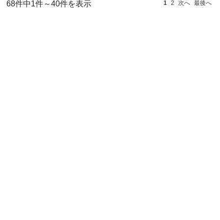
68件中1件～40件を表示
1
2
次へ
最後へ