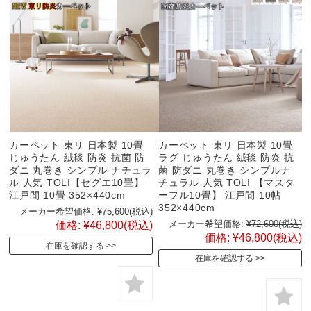
カーペット 東リ 日本製 10畳
カーペット 東リ 日本製 10畳
じゅうたん 絨毯 防炎 抗菌 防
ラグ じゅうたん 絨毯 防炎 抗
ダニ 丸巻き シンプル ナチュラ
菌 防ダニ 丸巻き シンプルナ
ル 人気 TOLI【セグエ10畳】
チュラル 人気 TOLI 【マスタ
江戸間 10畳 352×440cm
ーフル10畳】 江戸間 10帖
352×440cm
メーカー希望価格:
¥75,600
(税込)
メーカー希望価格:
¥72,600
(税込)
価格:
¥46,800
(税込)
価格:
¥46,800
(税込)
在庫を確認する
在庫を確認する