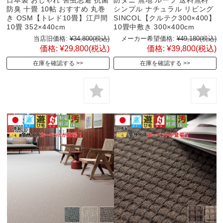
防臭 十畳 10帖 おすすめ 丸巻
シンプル ナチュラル リビング
き OSM【トレド10畳】江戸間
SINCOL【クルテク300×400】
10畳 352×440cm
10畳中敷き 300×400cm
当店旧価格:
¥34,800
(税込)
メーカー希望価格:
¥49,180
(税込)
価格:
¥29,800
(税込)
価格:
¥39,800
(税込)
在庫を確認する
在庫を確認する