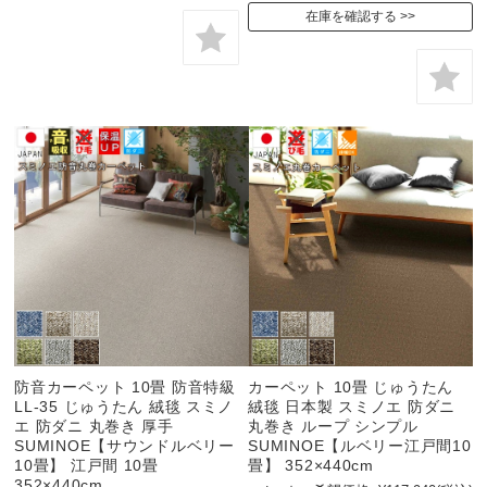
在庫を確認する
防音カーペット 10畳 防音特級
カーペット 10畳 じゅうたん
LL-35 じゅうたん 絨毯 スミノ
絨毯 日本製 スミノエ 防ダニ
エ 防ダニ 丸巻き 厚手
丸巻き ループ シンプル
SUMINOE【サウンドルベリー
SUMINOE【ルベリー江戸間10
10畳】 江戸間 10畳
畳】 352×440cm
352×440cm