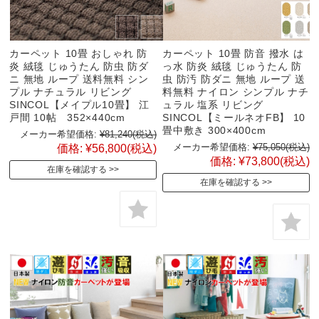
カーペット 10畳 おしゃれ 防
カーペット 10畳 防音 撥水 は
炎 絨毯 じゅうたん 防虫 防ダ
っ水 防炎 絨毯 じゅうたん 防
ニ 無地 ループ 送料無料 シン
虫 防汚 防ダニ 無地 ループ 送
プル ナチュラル リビング
料無料 ナイロン シンプル ナチ
SINCOL【メイプル10畳】 江
ュラル 塩系 リビング
戸間 10帖 352×440cm
SINCOL【ミールネオFB】 10
畳中敷き 300×400cm
メーカー希望価格:
¥81,240
(税込)
メーカー希望価格:
¥75,050
(税込)
価格:
¥56,800
(税込)
価格:
¥73,800
(税込)
在庫を確認する
在庫を確認する