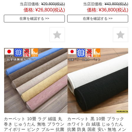
当店旧価格:
¥29,800
(税込)
当店旧価格:
¥43,800
(税込)
価格:
¥26,800
(税込)
価格:
¥36,800
(税込)
在庫を確認する
在庫を確認する
カーペット 10畳 ラグ 絨毯 丸
カーペット 黒 10畳 ブラック
巻き じゅうたん 無地 ブラウン
ホワイト 白 絨毯 じゅうたん
アイボリー ピンク ブルー 抗菌
抗菌 防臭 国産 安い 無地 メン