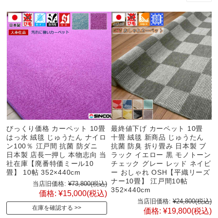
びっくり価格 カーペット 10畳
最終値下げ カーペット 10畳
はっ水 絨毯 じゅうたん ナイロ
十畳 絨毯 新商品 じゅうたん
ン100％ 江戸間 抗菌 防ダニ
抗菌 防臭 折り畳み 日本製 ブ
日本製 店長一押し 本物志向 当
ラック イエロー 黒 モノトーン
社在庫【廃番特価ミール10
チェック グレー レッド ネイビ
畳】 10帖 352×440cm
ー おしゃれ OSH【平織リーズ
ナー10畳】 江戸間10帖
当店旧価格:
¥73,800
(税込)
352×440cm
価格:
¥15,000
(税込)
当店旧価格:
¥24,800
(税込)
在庫を確認する
価格:
¥19,800
(税込)