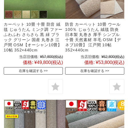
カーペット 10畳 十畳 防音 絨
防音 カーペット 10畳 ウール
毯 じゅうたん ミンク調 ファー
100％ じゅうたん 絨毯 防炎
ふわふわ さらさら 黒 緑 ブラ
日本製 丸巻き 厚手 シンプル
ック グリーン 国産 丸巻き 江
十畳 天然素材 羊毛 OSM【デ
戸間 OSM【オーシャン10畳】
ネブ10畳】 江戸間 10帖
10帖 352×440cm
352×440cm
当店旧価格:
¥57,800
(税込)
当店旧価格:
¥62,800
(税込)
価格:
¥49,800
(税込)
価格:
¥53,800
(税込)
在庫を確認する
在庫を確認する