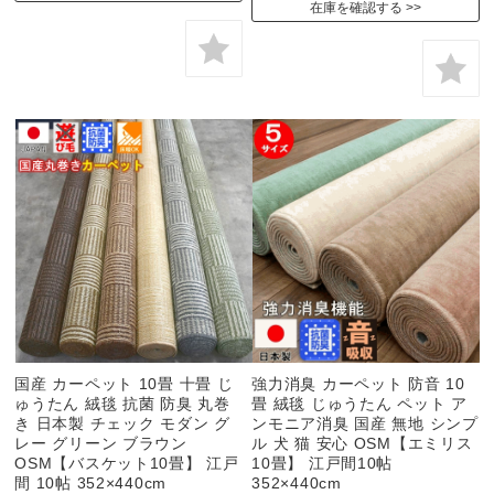
在庫を確認する
国産 カーペット 10畳 十畳 じ
強力消臭 カーペット 防音 10
ゅうたん 絨毯 抗菌 防臭 丸巻
畳 絨毯 じゅうたん ペット ア
き 日本製 チェック モダン グ
ンモニア消臭 国産 無地 シンプ
レー グリーン ブラウン
ル 犬 猫 安心 OSM【エミリス
OSM【バスケット10畳】 江戸
10畳】 江戸間10帖
間 10帖 352×440cm
352×440cm