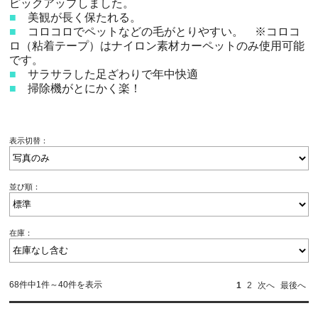
ピックアップしました。
■
美観が長く保たれる。
■
コロコロでペットなどの毛がとりやすい。 ※コロコ
ロ（粘着テープ）はナイロン素材カーペットのみ使用可能
です。
■
サラサラした足ざわりで年中快適
■
掃除機がとにかく楽！
表示切替：
並び順：
在庫：
68件中1件～40件を表示
1
2
次へ
最後へ