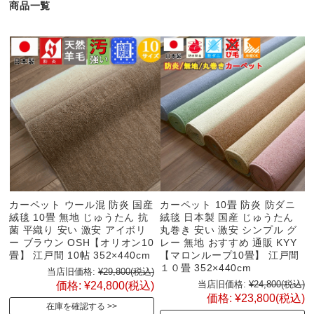
商品一覧
カーペット ウール混 防炎 国産
カーペット 10畳 防炎 防ダニ
絨毯 10畳 無地 じゅうたん 抗
絨毯 日本製 国産 じゅうたん
菌 平織り 安い 激安 アイボリ
丸巻き 安い 激安 シンプル グ
ー ブラウン OSH【オリオン10
レー 無地 おすすめ 通販 KYY
畳】 江戸間 10帖 352×440cm
【マロンループ10畳】 江戸間
１０畳 352×440cm
当店旧価格:
¥29,800
(税込)
当店旧価格:
¥24,800
(税込)
価格:
¥24,800
(税込)
価格:
¥23,800
(税込)
在庫を確認する