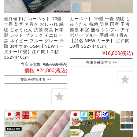
最終値下げ カーペット 10畳
カーペット 10畳 十畳 絨毯 じ
十畳 防音 丸巻き おしゃれ 絨
ゅうたん 抗菌 防臭 国産 子供
毯 じゅうたん 抗菌 防臭 日本
部屋 和室 無地 シンプル アイ
製 レッド ブラック イエロー
ボリー ブルー 平織 折り畳み
黒 ネイビー ブルー グレー 掃
【品名 NEW ミーテ】 江戸間
除 おすすめ OSM【NEWリー
10畳 352×440cm
ズナー10畳】江戸間１０帖
¥16,800
(税込)
352×440cm
在庫を確認する
当店旧価格:
¥35,800
(税込)
価格:
¥24,800
(税込)
在庫を確認する