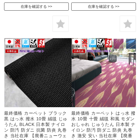
在庫を確認する
在庫を確認する
最終価格 カーペット ブラック
最終価格 カーペット はっ水 撥
黒 はっ水 撥水 10畳 絨毯 じゅ
水 10畳 十畳 絨毯 和風 モダン
うたん BLACK 日本製 ナイロ
おしゃれ じゅうたん 日本製 ナ
ン 防汚 防ダニ 抗菌 防炎 丸巻
イロン 防汚 防ダニ 防炎 丸巻
き 当社在庫 【廃番ニューウェ
き 激安 安い 当社在庫 【廃番