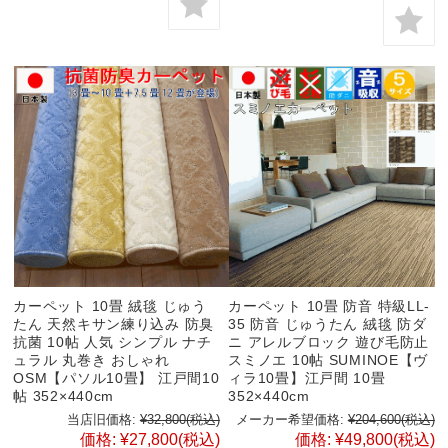
カーペット 10畳 絨毯 じゅう
カーペット 10畳 防音 特級LL-
たん 天然キサン練り込み 防臭
35 防音 じゅうたん 絨毯 防ダ
抗菌 10帖 人気 シンプル ナチ
ニ アレルブロック 遊び毛防止
ュラル 丸巻き おしゃれ
スミノエ 10帖 SUMINOE【ヴ
OSM【パソル10畳】 江戸間10
ィラ10畳】江戸間 10畳
帖 352×440cm
352×440cm
当店旧価格:
¥32,800
(税込)
メーカー希望価格:
¥204,600
(税込)
価格:
¥27,800
(税込)
価格:
¥49,800
(税込)