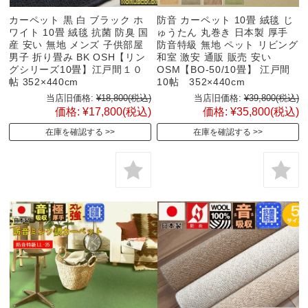
カーペット 黒 白 ブラック ホ
防音 カーペット 10畳 絨毯 じ
ワイト 10畳 絨毯 抗菌 防臭 国
ゅうたん 丸巻き 日本製 厚手
産 安い 無地 メンズ 子供部屋
防音特級 無地 ペット リビング
男子 折り畳み BK OSH【リン
和室 激安 通販 販売 安い
グシリーズ10畳】江戸間１０
OSM【BO‐50/10畳】 江戸間
帖 352×440cm
10帖 352×440cm
当店旧価格:
¥18,800
(税込)
当店旧価格:
¥39,800
(税込)
価格:
¥17,800
(税込)
価格:
¥35,800
(税込)
在庫を確認する
在庫を確認する