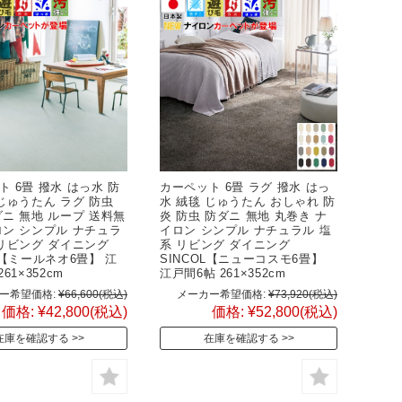
 6畳 撥水 はっ水 防
カーペット 6畳 ラグ 撥水 はっ
 じゅうたん ラグ 防虫
水 絨毯 じゅうたん おしゃれ 防
ダニ 無地 ループ 送料無
炎 防虫 防ダニ 無地 丸巻き ナ
ロン シンプル ナチュラ
イロン シンプル ナチュラル 塩
 リビング ダイニング
系 リビング ダイニング
L【ミールネオ6畳】 江
SINCOL【ニューコスモ6畳】
61×352cm
江戸間6帖 261×352cm
ー希望価格:
¥66,600
(税込)
メーカー希望価格:
¥73,920
(税込)
価格:
¥42,800
(税込)
価格:
¥52,800
(税込)
在庫を確認する
在庫を確認する