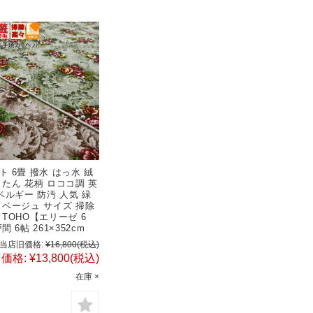
 6畳 撥水 はっ水 絨
うたん 花柄 ロココ調 英
ベルギー 防汚 人気 緑
 ベージュ サイズ 掃除
 TOHO【エリーゼ 6
間 6帖 261×352cm
当店旧価格:
¥16,800
(税込)
価格:
¥13,800
(税込)
在庫 ×