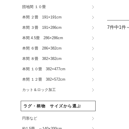
団地間 １０畳
本間 ２畳 191×191cm
7件中1件
本間 ３畳 191×286cm
本間 4.5畳 286×286cm
本間 ６畳 286×382cm
本間 ８畳 382×382cm
本間 １０畳 382×477cm
本間 １２畳 382×572cm
カット＆ロック加工
ラグ・柄物 サイズから選ぶ
円形など
約1.5畳 ～140×200cm