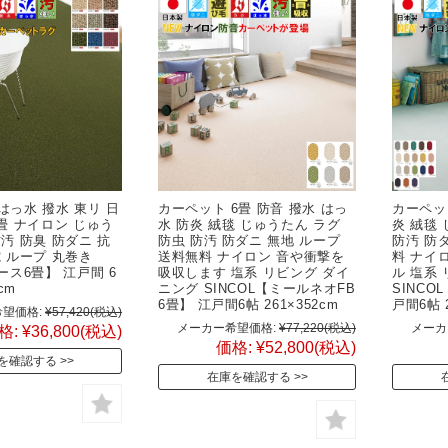
はっ水 撥水 東リ 日
カーペット 6畳 防音 撥水 はっ
カーペット
六畳 ナイロン じゅう
水 防炎 絨毯 じゅうたん ラグ
炎 絨毯
防汚 防臭 防ダニ 抗
防虫 防汚 防ダニ 無地 ループ
防汚 防
電 ループ 丸巻き
送料無料 ナイロン 音や衝撃を
料 ナイ
ース6畳】 江戸間 6
吸収します 塩系 リビング ダイ
ル 塩系
cm
ニング SINCOL【ミールネオFB
SINCO
6畳】 江戸間6帖 261×352cm
戸間6帖 2
望価格:
¥57,420
(税込)
メーカー希望価格:
¥77,220
(税込)
メーカ
格:
¥36,800
(税込)
価格:
¥52,800
(税込)
を確認する
在庫を確認する