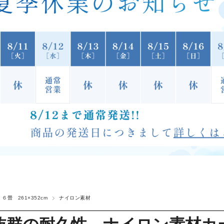
 ６畳 261×352cm
ナイロン素材