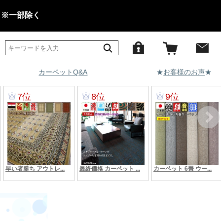
 ※一部除く
カーペットQ&A
★
お客様のお声
★