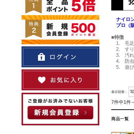
ナイロン
プロ（販
■特徴
1. 毛
2. す
3. 汚
4. 防
5. 遊
表示切替：
7件中1件
商品一覧