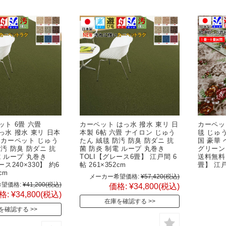
ット 6畳 六畳
カーペット はっ水 撥水 東リ 日
カーペット
 はっ水 撥水 東リ 日本
本製 6帖 六畳 ナイロン じゅう
毯 じゅ
 カーペット じゅう
たん 絨毯 防汚 防臭 防ダニ 抗
国 豪華 
防汚 防臭 防ダニ 抗
菌 防炎 制電 ループ 丸巻き
グリーン
電 ループ 丸巻き
TOLI【グレース6畳】 江戸間 6
送料無料
ース240×330】 約6
帖 261×352cm
畳】 江戸
cm
メーカー希望価格:
¥57,420
(税込)
望価格:
¥41,200
(税込)
価格:
¥34,800
(税込)
格:
¥34,800
(税込)
在庫を確認する
を確認する