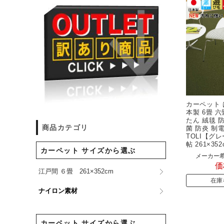
カーペット 
本製 6畳 
たん 絨毯 
商品カテゴリ
菌 防炎 制
TOLI【グレ
帖 261×352
カーペット サイズから選ぶ
メーカー希
価
江戸間 ６畳 261×352cm
在庫
ナイロン素材
カーペット サイズから選ぶ