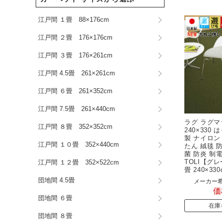
江戸間 １畳 88×176cm
江戸間 ２畳 176×176cm
江戸間 ３畳 176×261cm
江戸間 4.5畳 261×261cm
江戸間 ６畳 261×352cm
江戸間 7.5畳 261×440cm
ラグ ラグマ
江戸間 ８畳 352×352cm
240×330
製 ナイロン
江戸間 １０畳 352×440cm
たん 絨毯 
菌 防炎 制
TOLI【グレ
江戸間 １２畳 352×522cm
畳 240×330
団地間 4.5畳
メーカー希
価
団地間 ６畳
在庫
団地間 ８畳