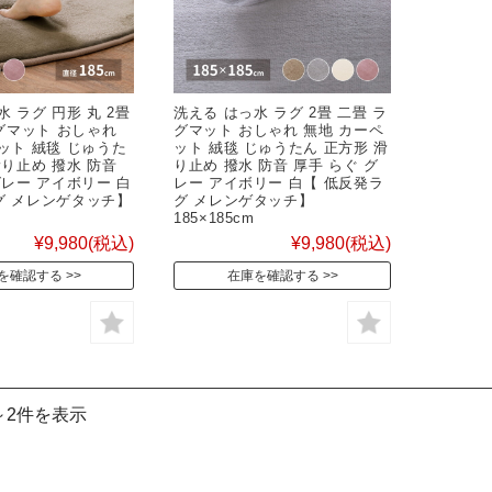
 ラグ 円形 丸 2畳
洗える はっ水 ラグ 2畳 二畳 ラ
ラグマット おしゃれ
グマット おしゃれ 無地 カーペ
ット 絨毯 じゅうた
ット 絨毯 じゅうたん 正方形 滑
滑り止め 撥水 防音
り止め 撥水 防音 厚手 らぐ グ
グレー アイボリー 白
レー アイボリー 白【 低反発ラ
グ メレンゲタッチ】
グ メレンゲタッチ】
185×185cm
¥9,980
(税込)
¥9,980
(税込)
を確認する
在庫を確認する
～2件を表示