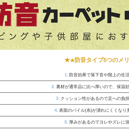
★
防音タイプ5つのメ
★
1.
防音効果で落下音や階上の生
2.
裏材が通常品に比べ厚いので、保温
3.
クッション性があるので足への負
4.
表面のパイル(糸)が潰れにくくなり
5.
厚みがあるのでヨレやズレに