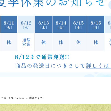
 ２畳 176×176cm
防音タイプ