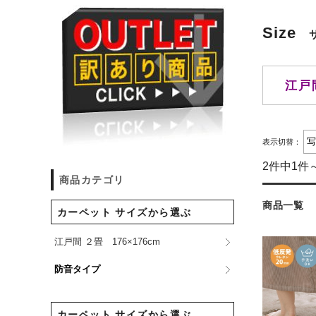
Size
江戸
表示切替：
2件中1件
商品カテゴリ
商品一覧
カーペット サイズから選ぶ
江戸間 ２畳 176×176cm
防音タイプ
カーペット サイズから選ぶ