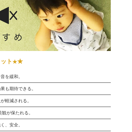
リット
★
★
活音を緩和。
効果も期待できる。
担が軽減される。
美観が保たれる。
強く、安全。