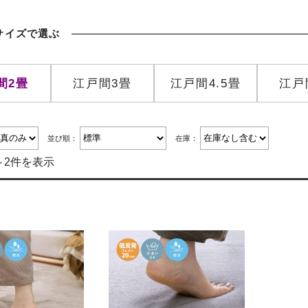
間2畳
江戸間3畳
江戸間4.5畳
江戸
並び順：
在庫：
～2件を表示