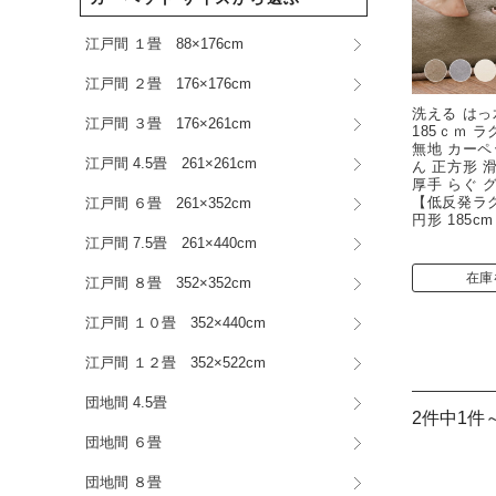
江戸間 １畳 88×176cm
江戸間 ２畳 176×176cm
洗える はっ水
江戸間 ３畳 176×261cm
185ｃｍ 
無地 カーペ
江戸間 4.5畳 261×261cm
ん 正方形 
厚手 らぐ 
【低反発ラ
江戸間 ６畳 261×352cm
円形 185cm
江戸間 7.5畳 261×440cm
在庫
江戸間 ８畳 352×352cm
江戸間 １０畳 352×440cm
江戸間 １２畳 352×522cm
団地間 4.5畳
2件中1件
団地間 ６畳
団地間 ８畳