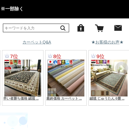
 ※一部除く
カーペットQ&A
★
お客様のお声
★