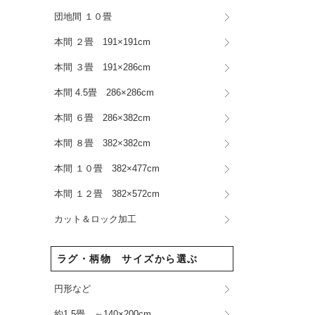
団地間 １０畳
本間 ２畳 191×191cm
本間 ３畳 191×286cm
本間 4.5畳 286×286cm
本間 ６畳 286×382cm
本間 ８畳 382×382cm
本間 １０畳 382×477cm
本間 １２畳 382×572cm
カット＆ロック加工
ラグ・柄物 サイズから選ぶ
円形など
約1.5畳 ～140×200cm