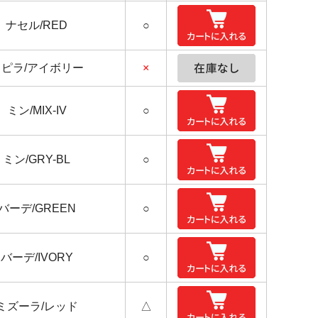
ナセル/RED
○
タピラ/アイボリー
×
ミン/MIX-IV
○
ミン/GRY-BL
○
バーデ/GREEN
○
バーデ/IVORY
○
ミズーラ/レッド
△