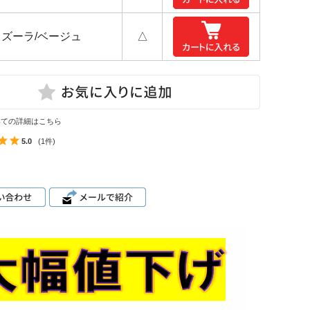
ミズーラ/ベージュ
△
いての詳細はこちら
5.0
(1件)