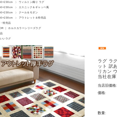
0×230cm
ウィルトン織り ラグ
0×230cm
エスニック＆ギャッベ風
0×230cm
クール＆モダン
0×230cm
アウトレット＆特売品
・特売品
LOR ｜ ホルスカラーシリーズラグ
品
いいラグ
ラグ ラグ
ット 訳
リカン 
当社在庫
当店旧価格:
価格:
数量: