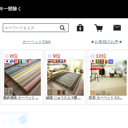
 ※一部除く
カーペットQ&A
★
お客様のお声
★