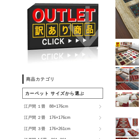
商品カテゴリ
カーペット サイズから選ぶ
江戸間 １畳 88×176cm
江戸間 ２畳 176×176cm
江戸間 ３畳 176×261cm