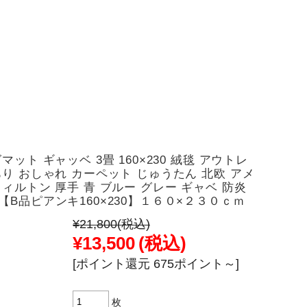
マット ギャッベ 3畳 160×230 絨毯 アウトレ
あり おしゃれ カーペット じゅうたん 北欧 アメ
ウィルトン 厚手 青 ブルー グレー ギャベ 防炎
【B品ピアンキ160×230】１６０×２３０ｃｍ
¥21,800
(税込)
¥13,500
(税込)
[ポイント還元 675ポイント～]
枚