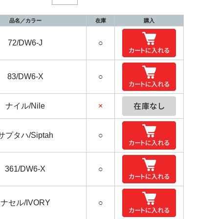
品名／カラー
在庫
購入
72/DW6-J
○
83/DW6-X
○
ナイル/Nile
×
サプタハ/Siptah
○
361/DW6-X
○
ナセル/IVORY
○