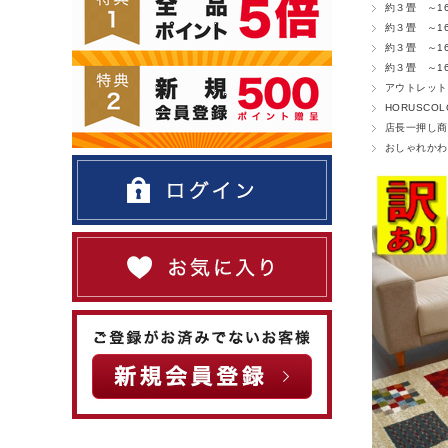
約３畳 ～16
約３畳 ～16
約３畳 ～16
約３畳 ～16
アウトレット
HORUSCO
店長一押し商
おしゃれかわ