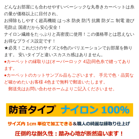
どんなお部屋にも合わせやすいベーシックな丸巻きカーペットは糸
の量が価格以上に目付され、
お掃除もしやすく超高機能 はっ水 防炎 防汚 抗菌 防ダニ 制電 遊び
毛防止 国産だから安心安全！
ナイロン繊維をたっぷりと高密度に使用！この価格帯とは思えない
お得なプライス設定です！
★必見！これだけのサイズと6色のバリエーションでお部屋を飾り
ます。 安いタイプと違いスカスカ感はありません。
●カーペットの縁取りは(オーバーロック 4辺)同色糸で縫ってあり
ます。
●カーペットのカットサンプル品もございます。 手元で色・品質な
ど確かめたいお客様 4色まで無料で郵送いたします。
郵送先はお問い合わせホームよりご記入くださいませ。