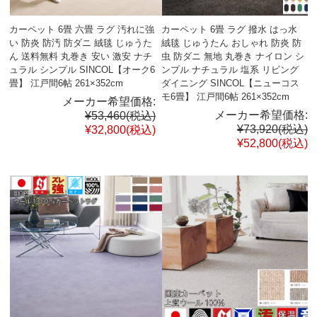
カーペット 6畳 六畳 ラグ 汚れに強
カーペット 6畳 ラグ 撥水 はっ水
い 防炎 防汚 防ダニ 絨毯 じゅうた
絨毯 じゅうたん おしゃれ 防炎 防
ん 送料無料 丸巻き 安い 激安 ナチ
虫 防ダニ 無地 丸巻き ナイロン シ
ュラル シンプル SINCOL【オーク6
ンプル ナチュラル 塩系 リビング
畳】 江戸間6帖 261×352cm
ダイニング SINCOL【ニューコス
モ6畳】 江戸間6帖 261×352cm
メーカー希望価格:
メーカー希望価格:
¥53,460
(税込)
¥73,920
(税込)
¥32,800
(税込)
¥52,800
(税込)