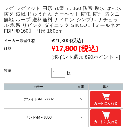
ラグ ラグマット 円形 丸型 丸 160 防音 撥水 はっ水
防炎 絨毯 じゅうたん カーペット 防虫 防汚 防ダニ
無地 ループ 送料無料 ナイロン シンプル ナチュラ
ル 塩系 リビング ダイニング SINCOL【ミールネオ
FB円形160】 円形 160cm
¥21,800
(税込)
メーカー希望価格:
¥17,800
(税込)
価格:
[ポイント還元 890ポイント～]
数量:
枚
カラー
在庫
購入
ホワイト/MF-8802
○
サンド/MF-8806
○