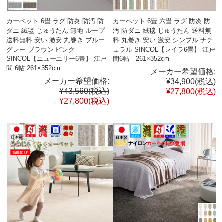
カーペット 6畳 ラグ 防炎 防汚 防
カーペット 6畳 六畳 ラグ 防炎 防
ダニ 絨毯 じゅうたん 無地 ループ
汚 防ダニ 絨毯 じゅうたん 送料無
送料無料 安い 激安 丸巻き ブルー
料 丸巻き 安い 激安 シンプル ナチ
グレー ブラウン ピンク
ュラル SINCOL【レイラ6畳】 江戸
SINCOL【ニューエリー6畳】 江戸
間6帖 261×352cm
間 6帖 261×352cm
メーカー希望価格:
メーカー希望価格:
¥34,900
(税込)
¥43,560
(税込)
¥27,800
(税込)
¥27,800
(税込)