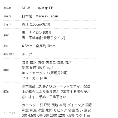
NEW ミールネオ FB
商品名:
日本製 Made in Japan
原産国:
円形 (160cm/丸型)
サイズ:
表：ナイロン100％
素材:
裏：不織布(防音厚手タイプ)
4.5mm 全厚約10mm
毛足:
ループ
毛足形状
防音 撥水 防炎 防ダニ 防虫 防汚
制電 抗菌 遊び毛なし
機能:
ホットカーペット/床暖房対応
フリーカットOK
※本製品は丸巻き状カーペットですが、配送
上の都合により折り畳んで出荷する場合がご
配送:
ざいます。予めご了承下さい。
カーペット 江戸間 団地 本間 ダイニング 国産
和室 和風 洋室 居間 リビング 寝室 安い 激安
イメージ:
3畳 4.5畳 6畳 8畳 10畳 12畳 7.5畳 ラグ じゅ