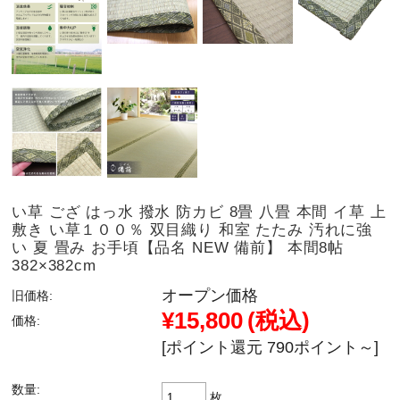
い草 ござ はっ水 撥水 防カビ 8畳 八畳 本間 イ草 上
敷き い草１００％ 双目織り 和室 たたみ 汚れに強
い 夏 畳み お手頃【品名 NEW 備前】 本間8帖
382×382cm
オープン価格
旧価格:
¥15,800
(税込)
価格:
[ポイント還元 790ポイント～]
数量:
枚