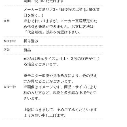
両面ご使用いただけます
メーカー直送品／3～4日後程の出荷 (店舗休業
日を除く。)
※おそれいりますが、メーカー直送限定のた
在庫:
め代引き発送ができません。お支払方法は
「代金引換」以外をお選び下さい。
折り畳み
配送形状:
新品
区分:
■商品は表示サイズより１～２％の誤差が生じ
る場合がございます。
※モニター環境や見る角度により、色の見え
方が異なることがございます。
※画像はイメージです。商品・サイズにより
取扱注意:
柄の入り方など、現物と多少異なる場合がご
ざいます。
上記につきまして、予めご了承くださいます
ようお願い申し上げます。