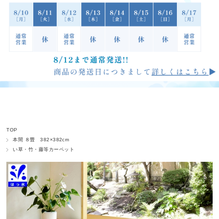
TOP
本間 ８畳 382×382cm
い草・竹・藤等カーペット