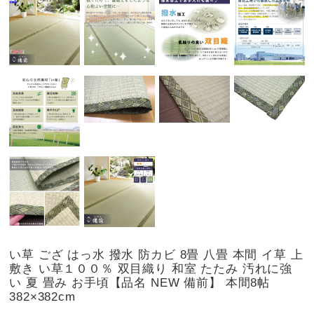
い草 ござ はっ水 撥水 防カビ 8畳 八畳 本間 イ草 上
敷き い草１００％ 双目織り 和室 たたみ 汚れに強
い 夏 畳み お手頃【品名 NEW 備前】 本間8帖
382×382cm