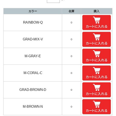
カラー
在庫
購入
RAINBOW-Q
○
GRAD-MIX-V
○
M-GRAY-E
○
M-CORAL-C
○
GRAD-BROWN-D
○
M-BROWN-N
○