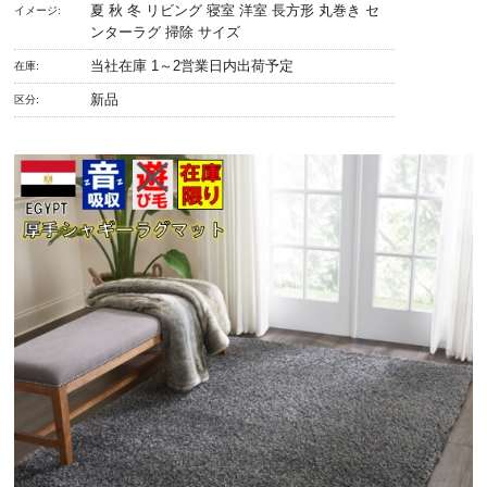
夏 秋 冬 リビング 寝室 洋室 長方形 丸巻き セ
イメージ:
ンターラグ 掃除 サイズ
当社在庫 1～2営業日内出荷予定
在庫:
新品
区分: