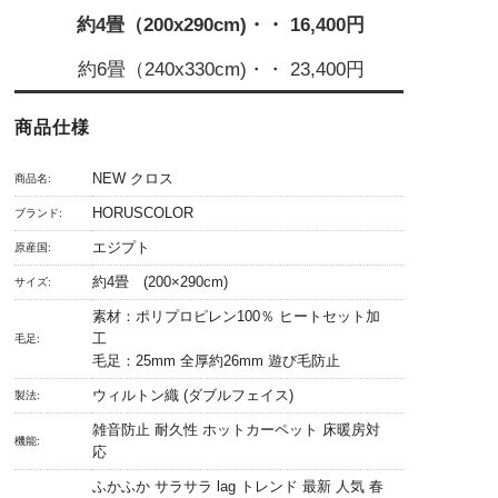
約4畳（200x290cm)・・ 16,400円
約6畳（240x330cm)・・ 23,400円
商品仕様
NEW クロス
商品名:
HORUSCOLOR
ブランド:
エジプト
原産国:
約4畳 (200×290cm)
サイズ:
素材：ポリプロピレン100％ ヒートセット加
工
毛足:
毛足：25mm 全厚約26mm 遊び毛防止
ウィルトン織 (ダブルフェイス)
製法:
雑音防止 耐久性 ホットカーペット 床暖房対
機能:
応
ふかふか サラサラ lag トレンド 最新 人気 春