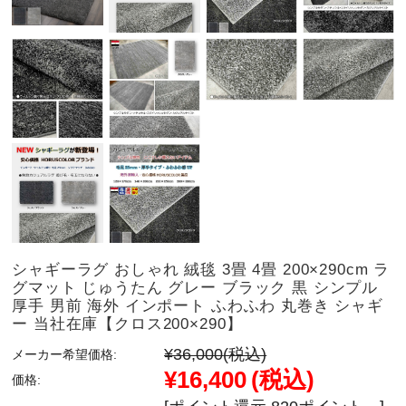
シャギーラグ おしゃれ 絨毯 3畳 4畳 200×290cm ラ
グマット じゅうたん グレー ブラック 黒 シンプル
厚手 男前 海外 インポート ふわふわ 丸巻き シャギ
ー 当社在庫【クロス200×290】
¥36,000
(税込)
メーカー希望価格:
¥16,400
(税込)
価格: