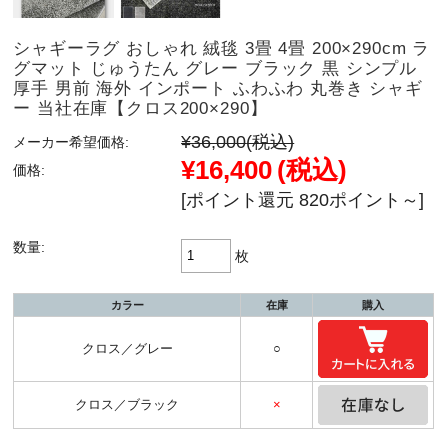
シャギーラグ おしゃれ 絨毯 3畳 4畳 200×290cm ラ
グマット じゅうたん グレー ブラック 黒 シンプル
厚手 男前 海外 インポート ふわふわ 丸巻き シャギ
ー 当社在庫【クロス200×290】
¥36,000
(税込)
メーカー希望価格:
¥16,400
(税込)
価格:
[ポイント還元 820ポイント～]
数量:
枚
カラー
在庫
購入
クロス／グレー
○
クロス／ブラック
×