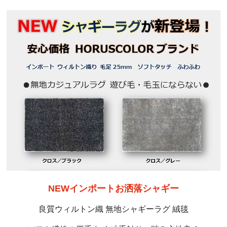
NEWインポートお洒落シャギー
良質ウィルトン織 無地シャギーラグ 絨毯