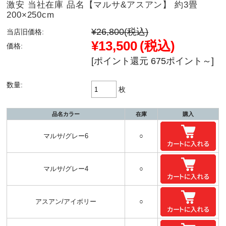
激安 当社在庫 品名【マルサ&アスアン】 約3畳
200×250cm
¥26,800
(税込)
当店旧価格:
¥13,500
(税込)
価格:
[ポイント還元 675ポイント～]
数量:
枚
品名カラー
在庫
購入
マルサ/グレー6
○
マルサ/グレー4
○
アスアン/アイボリー
○