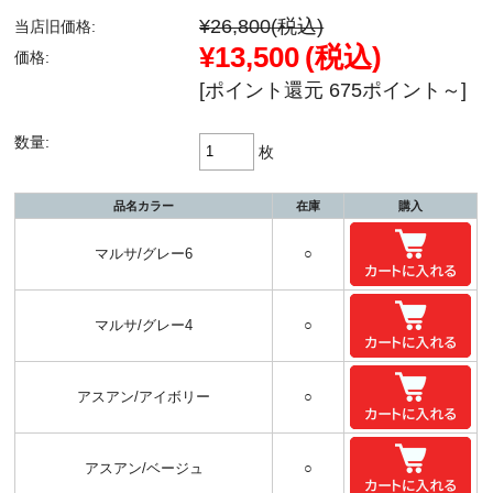
¥26,800
(税込)
当店旧価格:
¥13,500
(税込)
価格:
[ポイント還元 675ポイント～]
数量:
枚
品名カラー
在庫
購入
マルサ/グレー6
○
マルサ/グレー4
○
アスアン/アイボリー
○
アスアン/ベージュ
○