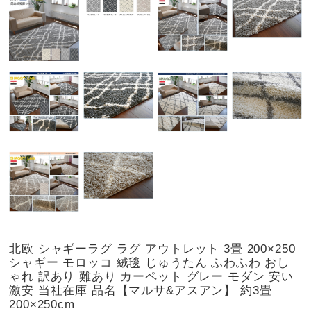
北欧 シャギーラグ ラグ アウトレット 3畳 200×250
シャギー モロッコ 絨毯 じゅうたん ふわふわ おし
ゃれ 訳あり 難あり カーペット グレー モダン 安い
激安 当社在庫 品名【マルサ&アスアン】 約3畳
200×250cm