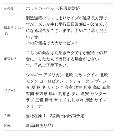
ホットカーペット/床暖房対応
その他:
製造過程のミスによりサイズが通常長方形で
すが、ズレが生じ平行四辺形(約2～6cmズレ)
難ありについ
になる場合がございます。予めご了承くださ
て:
いませ。
その分価格で大大サービス！
こちらの商品は丸巻きラグですが配送上の都
合によりたたんで出荷する場合がございま
配送方法:
す。予めご了承下さい。
シャギー アメリカン 北欧 北欧スタイル 北欧
モダン ヨーロピアン アンティーク デザイン
春 夏 秋 冬 リビング 寝室 洋室 和室 高級 豪華
イメージ:
客間 長方形 厚い 丸巻き 安い 激安 センター
ラグ 三畳 掃除 サイズ おしゃれ 掃除 サイズ
クリーナー
当社在庫 1～2営業日内出荷予定
在庫:
新品(難あり品)
区分: