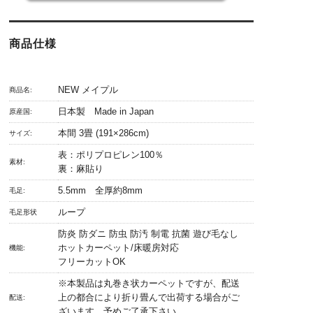
商品仕様
NEW メイプル
商品名:
日本製 Made in Japan
原産国:
本間 3畳 (191×286cm)
サイズ:
表：ポリプロピレン100％
素材:
裏：麻貼り
5.5mm 全厚約8mm
毛足:
ループ
毛足形状
防炎 防ダニ 防虫 防汚 制電 抗菌 遊び毛なし
ホットカーペット/床暖房対応
機能:
フリーカットOK
※本製品は丸巻き状カーペットですが、配送
上の都合により折り畳んで出荷する場合がご
配送:
ざいます。予めご了承下さい。