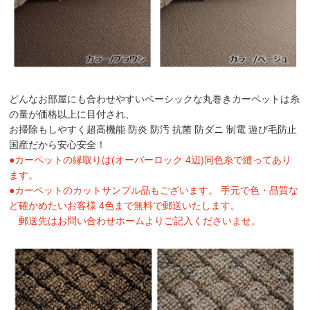
どんなお部屋にも合わせやすいベーシックな丸巻きカーペットは糸
の量が価格以上に目付され、
お掃除もしやすく超高機能 防炎 防汚 抗菌 防ダニ 制電 遊び毛防止
国産だから安心安全！
●カーペットの縁取りは(オーバーロック 4辺)同色糸で縫ってあり
ます。
●カーペットのカットサンプル品もございます。 手元で色・品質な
ど確かめたいお客様 4色まで無料で郵送いたします。
郵送先はお問い合わせホームよりご記入くださいませ。