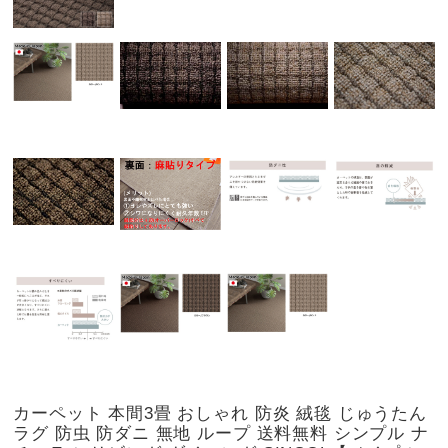
カーペット 本間3畳 おしゃれ 防炎 絨毯 じゅうたん
ラグ 防虫 防ダニ 無地 ループ 送料無料 シンプル ナ