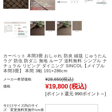
カーペット 本間3畳 おしゃれ 防炎 絨毯 じゅうたん
ラグ 防虫 防ダニ 無地 ループ 送料無料 シンプル ナ
チュラル リビング ダイニング SINCOL【メイプル
本間3畳】 本間 3帖 191×286cm
¥28,650
(税込)
メーカー希望価格:
¥19,800
(税込)
価格:
[ポイント還元 990ポイント～]
今だけサイズ内のサイ
ズ 変更無料実施中/cm単