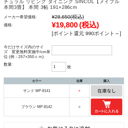
チュラル リビング ダイニング SINCOL【メイプル
本間3畳】 本間 3帖 191×286cm
¥28,650
(税込)
メーカー希望価格:
¥19,800
(税込)
価格:
[ポイント還元 990ポイント～]
今だけサイズ内のサイ
ズ 変更無料実施中/cm単
位 (例：257×350ｃｍ):
数量:
枚
カラー
在庫
購入
サンド MP-8141
×
ブラウン MP-8142
○