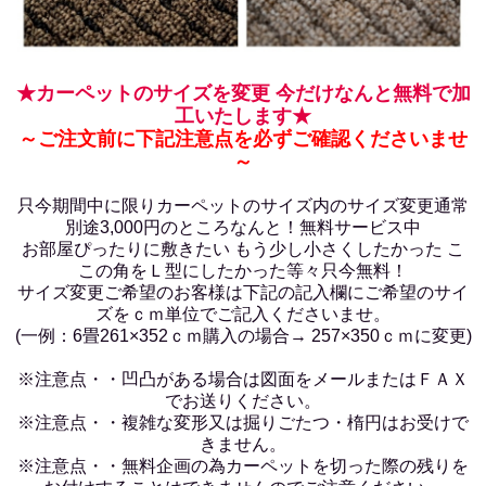
★カーペットのサイズを変更 今だけなんと無料で加
工いたします★
～ご注文前に下記注意点を必ずご確認くださいませ
～
只今期間中に限りカーペットのサイズ内のサイズ変更通常
別途3,000円のところなんと！無料サービス中
お部屋ぴったりに敷きたい もう少し小さくしたかった こ
この角をＬ型にしたかった等々只今無料！
サイズ変更ご希望のお客様は下記の記入欄にご希望のサイ
ズをｃｍ単位でご記入くださいませ。
(一例：6畳261×352ｃｍ購入の場合→ 257×350ｃｍに変更)
※注意点・・凹凸がある場合は図面をメールまたはＦＡＸ
でお送りください。
※注意点・・複雑な変形又は掘りごたつ・楕円はお受けで
きません。
※注意点・・無料企画の為カーペットを切った際の残りを