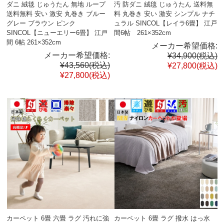
ダニ 絨毯 じゅうたん 無地 ループ
汚 防ダニ 絨毯 じゅうたん 送料無
送料無料 安い 激安 丸巻き ブルー
料 丸巻き 安い 激安 シンプル ナチ
グレー ブラウン ピンク
ュラル SINCOL【レイラ6畳】 江戸
SINCOL【ニューエリー6畳】 江戸
間6帖 261×352cm
間 6帖 261×352cm
メーカー希望価格:
メーカー希望価格:
¥34,900
(税込)
¥43,560
(税込)
¥27,800
(税込)
¥27,800
(税込)
カーペット 6畳 六畳 ラグ 汚れに強
カーペット 6畳 ラグ 撥水 はっ水