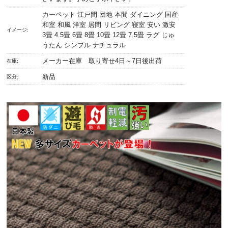
カーペット 江戸間 団地 本間 ダイニング 国産
和室 和風 洋室 居間 リビング 寝室 安い 激安
イメージ:
3畳 4.5畳 6畳 8畳 10畳 12畳 7.5畳 ラグ じゅ
うたん シンプル ナチュラル
メーカー在庫 取り寄せ4日～7日後出荷
在庫:
新品
区分: