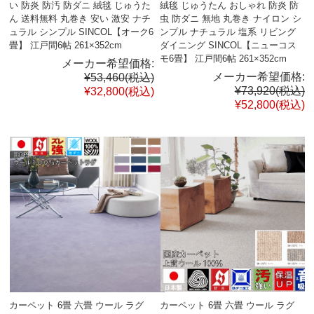
い 防炎 防汚 防ダニ 絨毯 じゅうた
絨毯 じゅうたん おしゃれ 防炎 防
ん 送料無料 丸巻き 安い 激安 ナチ
虫 防ダニ 無地 丸巻き ナイロン シ
ュラル シンプル SINCOL【オーク6
ンプル ナチュラル 塩系 リビング
畳】 江戸間6帖 261×352cm
ダイニング SINCOL【ニューコス
モ6畳】 江戸間6帖 261×352cm
メーカー希望価格:
メーカー希望価格:
¥53,460
(税込)
¥73,920
(税込)
¥32,800
(税込)
¥52,800
(税込)
カーペット 6畳 六畳 ウール ラグ
カーペット 6畳 六畳 ウール ラグ