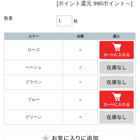
[ポイント還元 990ポイント～]
数量:
枚
カラー
在庫
購入
ローズ
○
ベージュ
×
ブラウン
×
ブルー
○
グリーン
×