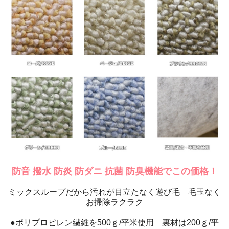
防音 撥水 防炎 防ダニ 抗菌 防臭機能でこの価格！
ミックスループだから汚れが目立たなく遊び毛 毛玉なく
お掃除ラクラク
●ポリプロピレン繊維を500ｇ/平米使用 裏材は200ｇ/平