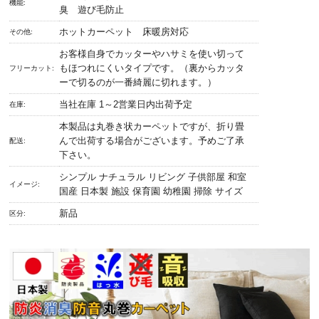
機能:
臭 遊び毛防止
ホットカーペット 床暖房対応
その他:
お客様自身でカッターやハサミを使い切って
もほつれにくいタイプです。（裏からカッタ
フリーカット:
ーで切るのが一番綺麗に切れます。）
当社在庫 1～2営業日内出荷予定
在庫:
本製品は丸巻き状カーペットですが、折り畳
んで出荷する場合がございます。予めご了承
配送:
下さい。
シンプル ナチュラル リビング 子供部屋 和室
イメージ:
国産 日本製 施設 保育園 幼稚園 掃除 サイズ
新品
区分: