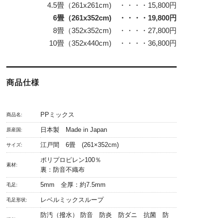
4.5畳（261x261cm) ・・・・15,800円
6畳（261x352cm) ・・・・19,800円
8畳（352x352cm) ・・・・27,800円
10畳（352x440cm) ・・・・36,800円
商品仕様
PPミックス
商品名:
日本製 Made in Japan
原産国:
江戸間 6畳 (261×352cm)
サイズ:
ポリプロピレン100％
素材:
裏：防音不織布
5mm 全厚：約7.5mm
毛足:
レベルミックスループ
毛足形状:
防汚（撥水） 防音 防炎 防ダニ 抗菌 防