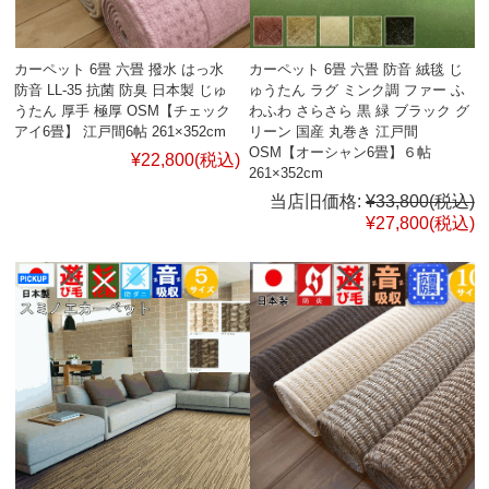
カーペット 6畳 六畳 撥水 はっ水
カーペット 6畳 六畳 防音 絨毯 じ
防音 LL-35 抗菌 防臭 日本製 じゅ
ゅうたん ラグ ミンク調 ファー ふ
うたん 厚手 極厚 OSM【チェック
わふわ さらさら 黒 緑 ブラック グ
アイ6畳】 江戸間6帖 261×352cm
リーン 国産 丸巻き 江戸間
OSM【オーシャン6畳】６帖
¥22,800
(税込)
261×352cm
当店旧価格:
¥33,800
(税込)
¥27,800
(税込)