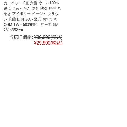
カーペット 6畳 六畳 ウール100％
絨毯 じゅうたん 防音 防炎 厚手 丸
巻き アイボリー ベージュ ブラウ
ン 抗菌 防臭 安い 激安 おすすめ
OSM【W－500/6畳】 江戸間 6帖
261×352cm
当店旧価格:
¥39,800
(税込)
¥29,800
(税込)