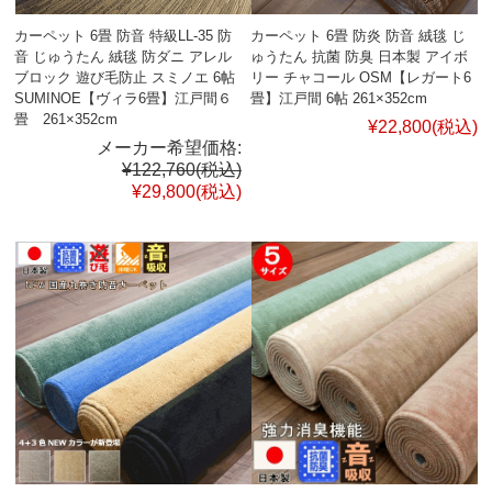
カーペット 6畳 防音 特級LL-35 防
カーペット 6畳 防炎 防音 絨毯 じ
音 じゅうたん 絨毯 防ダニ アレル
ゅうたん 抗菌 防臭 日本製 アイボ
ブロック 遊び毛防止 スミノエ 6帖
リー チャコール OSM【レガート6
SUMINOE【ヴィラ6畳】江戸間６
畳】江戸間 6帖 261×352cm
畳 261×352cm
¥22,800
(税込)
メーカー希望価格:
¥122,760
(税込)
¥29,800
(税込)