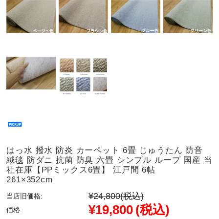
はっ水 撥水 防炎 カーペット 6畳 じゅうたん 防音
絨毯 防ダニ 抗菌 防臭 六畳 シンプル ループ 国産 当
社在庫【PPミックス6畳】 江戸間 6帖
261×352cm
¥24,800
(税込)
当店旧価格:
¥19,800
(税込)
価格: