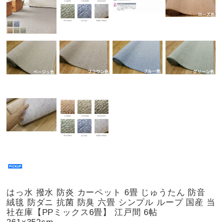
はっ水 撥水 防炎 カーペット 6畳 じゅうたん 防音
絨毯 防ダニ 抗菌 防臭 六畳 シンプル ループ 国産 当
社在庫【PPミックス6畳】 江戸間 6帖