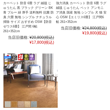
カーペット 防音 6畳 ラグ 絨毯 じ
強力消臭 カーペット 防音 6畳 ラグ
ゅうたん 黒 ブラック グリーン BK
絨毯 じゅうたん ペット アンモニ
青 ブルー 緑 厚手 送料無料 抗菌 防
ア消臭 国産 無地 シンプル 犬 猫 安
臭 六畳 無地 シンプル ナチュラル
心 OSM【エミリス6畳】 江戸間6
掃除 サイズ おすすめ OSM【防音
帖 261×352cm
ゼウス6畳】 江戸間 6帖
当店旧価格:
¥24,800
(税込)
261×352cm
¥19,800
(税込)
当店旧価格:
¥20,800
(税込)
¥17,800
(税込)