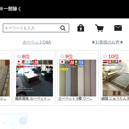
 ※一部除く
カーペットQ&A
★
お客様のお声
★