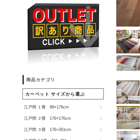
商品カテゴリ
カーペット サイズから選ぶ
江戸間 １畳 88×176cm
江戸間 ２畳 176×176cm
江戸間 ３畳 176×261cm