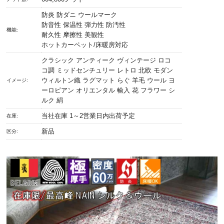
防炎 防ダニ ウールマーク
防音性 保温性 弾力性 防汚性
機能:
耐久性 摩擦性 美観性
ホットカーペット/床暖房対応
クラシック アンティーク ヴィンテージ ロコ
コ調 ミッドセンチュリー レトロ 北欧 モダン
ウィルトン織 ラグマット らぐ 羊毛 ウール ヨ
イメージ:
ーロピアン オリエンタル 輸入 花 フラワー シ
ルク 絹
当社在庫 1～2営業日内出荷予定
在庫:
新品
区分: