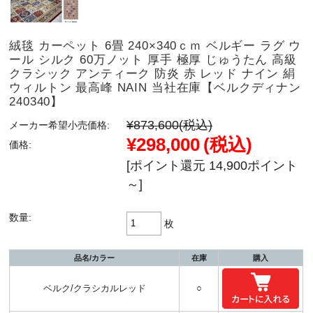
絨毯 カーペット 6畳 240×340ｃｍ ベルギー ラグ ウ
ール シルク 60万ノット 厚手 極厚 じゅうたん 高級
クラシック アンティーク 防炎 赤 レッド ナイン 絹
ウィルトン 最高峰 NAIN 当社在庫【ベルクディナン
240340】
¥873,600
(税込)
メーカー希望小売価格:
¥298,000
(税込)
価格:
[ポイント還元 14,900ポイント
～]
数量:
枚
品名/カラー
在庫
購入
ベルク/クラシカルレッド
○