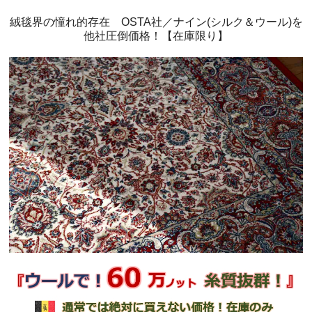
絨毯界の憧れ的存在 OSTA社／ナイン(シルク＆ウール)を
他社圧倒価格！【在庫限り】