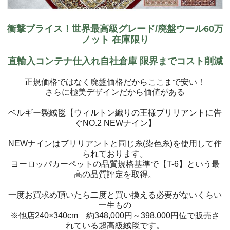
衝撃プライス！世界最高級グレード/廃盤ウール60万
ノット 在庫限り
直輸入コンテナ仕入れ自社倉庫 限界までコスト削減
正規価格ではなく廃盤価格だからここまで安い！
さらに極美デザインだから価値がある
ベルギー製絨毯【ウィルトン織りの王様ブリリアントに告
ぐNO.2 NEWナイン】
NEWナインはブリリアントと同じ糸(染色糸)を使用して作
られております。
ヨーロッパカーペットの品質規格基準で【T-6】という最
高の品質評定を取得。
一度お買求め頂いたら二度と買い換える必要がないくらい
一生もの
※他店240×340cm 約348,000円～398,000円位で販売さ
れている超高級絨毯です。