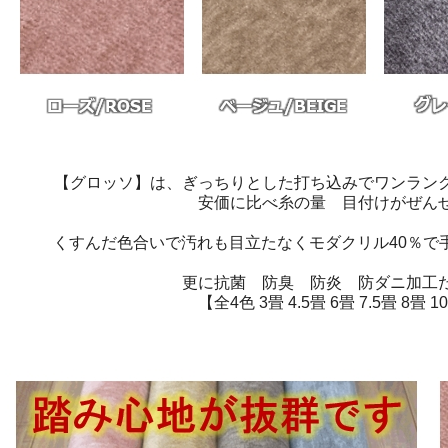
【グロッソ】は、ぎっちりとした打ち込みでワンラン
安価に比べ糸の量 目付けがぜん
くすんだ色合いで汚れも目立たなくモダクリル40％で
更に抗菌 防臭 防炎 防ダニ加工
【全4色 3畳 4.5畳 6畳 7.5畳 8畳 