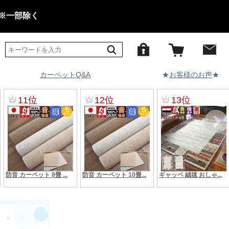
 ※一部除く
カーペットQ&A
★
お客様のお声
★