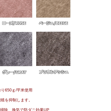
650ｇ/平米使用
増殖を抑制します。
掃除、換気で防ダニ効果UP