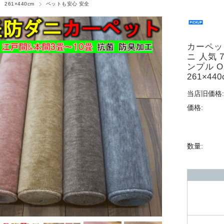
 261×440cm
ペットも安心 安全
カーペット
ニ 人気 
ンプル O
261×440
当店旧価格:
価格:
数量: