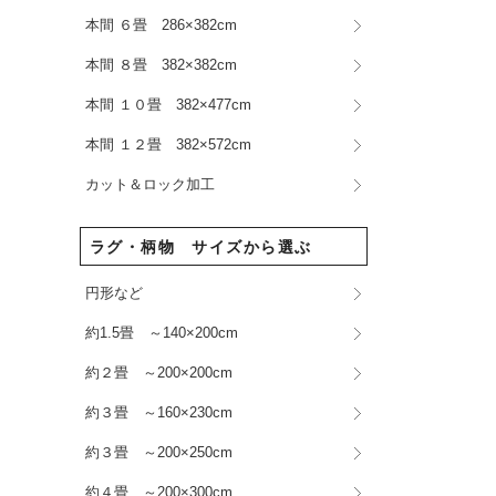
本間 ６畳 286×382cm
本間 ８畳 382×382cm
本間 １０畳 382×477cm
本間 １２畳 382×572cm
カット＆ロック加工
ラグ・柄物 サイズから選ぶ
円形など
約1.5畳 ～140×200cm
約２畳 ～200×200cm
約３畳 ～160×230cm
約３畳 ～200×250cm
約４畳 ～200×300cm