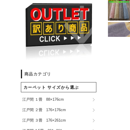
商品カテゴリ
カーペット サイズから選ぶ
江戸間 １畳 88×176cm
江戸間 ２畳 176×176cm
江戸間 ３畳 176×261cm