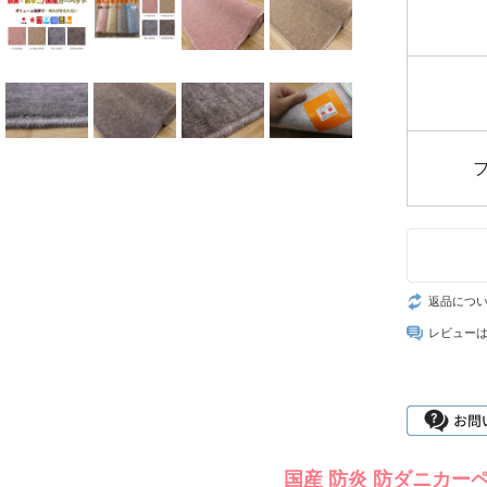
返品につ
レビュー
国産 防炎 防ダニカー