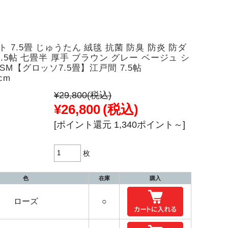
 7.5畳 じゅうたん 絨毯 抗菌 防臭 防炎 防ダ
7.5帖 七畳半 厚手 ブラウン グレー ベージュ シ
SM【グロッソ7.5畳】江戸間 7.5帖
cm
¥29,800
(税込)
¥26,800
(税込)
[ポイント還元 1,340ポイント～]
枚
色
在庫
購入
ローズ
○