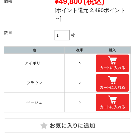
¥49,800
(税込)
価格:
[ポイント還元 2,490ポイント
～]
数量:
枚
色
在庫
購入
アイボリー
○
ブラウン
○
ベージュ
○