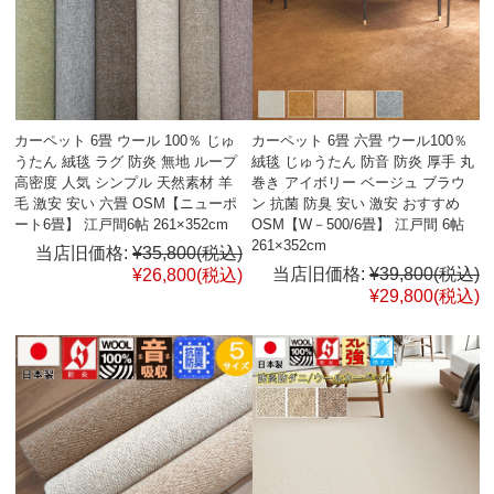
カーペット 6畳 ウール 100％ じゅ
カーペット 6畳 六畳 ウール100％
うたん 絨毯 ラグ 防炎 無地 ループ
絨毯 じゅうたん 防音 防炎 厚手 丸
高密度 人気 シンプル 天然素材 羊
巻き アイボリー ベージュ ブラウ
毛 激安 安い 六畳 OSM【ニューポ
ン 抗菌 防臭 安い 激安 おすすめ
ート6畳】 江戸間6帖 261×352cm
OSM【W－500/6畳】 江戸間 6帖
261×352cm
当店旧価格:
¥35,800
(税込)
当店旧価格:
¥39,800
(税込)
¥26,800
(税込)
¥29,800
(税込)