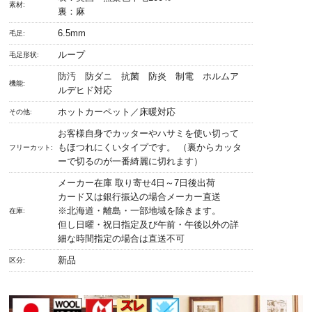
素材:
裏：麻
6.5mm
毛足:
ループ
毛足形状:
防汚 防ダニ 抗菌 防炎 制電 ホルムア
機能:
ルデヒド対応
ホットカーペット／床暖対応
その他:
お客様自身でカッターやハサミを使い切って
もほつれにくいタイプです。 （裏からカッタ
フリーカット:
ーで切るのが一番綺麗に切れます）
メーカー在庫 取り寄せ4日～7日後出荷
カード又は銀行振込の場合メーカー直送
※北海道・離島・一部地域を除きます。
在庫:
但し日曜・祝日指定及び午前・午後以外の詳
細な時間指定の場合は直送不可
新品
区分: