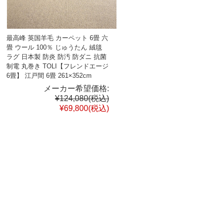
最高峰 英国羊毛 カーペット 6畳 六
畳 ウール 100％ じゅうたん 絨毯
ラグ 日本製 防炎 防汚 防ダニ 抗菌
制電 丸巻き TOLI【フレンドエージ
6畳】 江戸間 6畳 261×352cm
メーカー希望価格:
¥124,080
(税込)
¥69,800
(税込)