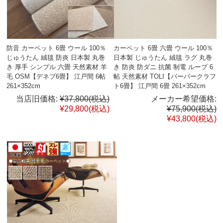
防音 カーペット 6畳 ウール 100％
カーペット 6畳 六畳 ウール 100％
じゅうたん 絨毯 防炎 日本製 丸巻
日本製 じゅうたん 絨毯 ラグ 丸巻
き 厚手 シンプル 六畳 天然素材 羊
き 防炎 防ダニ 抗菌 制電 ループ 6
毛 OSM【デネブ6畳】 江戸間 6帖
帖 天然素材 TOLI【バーバークラフ
261×352cm
ト6畳】 江戸間 6畳 261×352cm
当店旧価格:
¥37,800
(税込)
メーカー希望価格:
¥29,800
(税込)
¥75,900
(税込)
¥43,800
(税込)