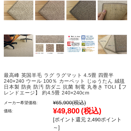
最高峰 英国羊毛 ラグ ラグマット 4.5畳 四畳半
240×240 ウール 100％ カーペット じゅうたん 絨毯
日本製 防炎 防汚 防ダニ 抗菌 制電 丸巻き TOLI【フ
レンドエージ】 約4.5畳 240×240cm
¥65,900
(税込)
メーカー希望価格:
¥49,800
(税込)
価格:
[ポイント還元 2,490ポイント
～]