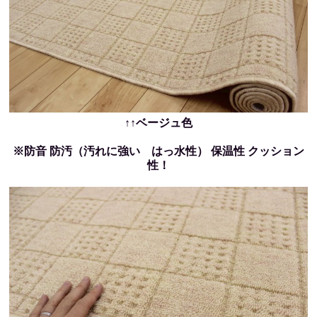
↑↑ベージュ色
※防音 防汚（汚れに強い はっ水性） 保温性 クッション
性！