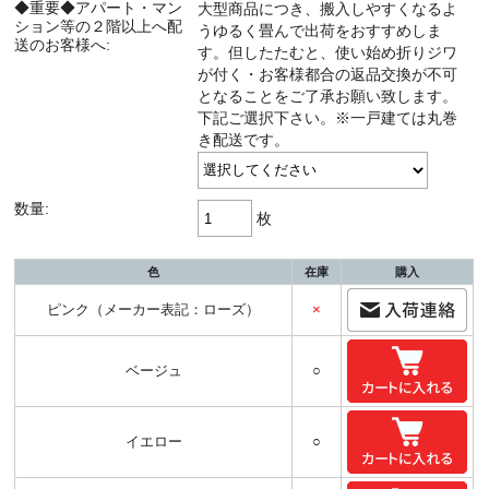
◆重要◆アパート・マン
大型商品につき、搬入しやすくなるよ
ション等の２階以上へ配
うゆるく畳んで出荷をおすすめしま
送のお客様へ:
す。但したたむと、使い始め折りジワ
が付く・お客様都合の返品交換が不可
となることをご了承お願い致します。
下記ご選択下さい。※一戸建ては丸巻
き配送です。
数量:
枚
色
在庫
購入
ピンク（メーカー表記：ローズ）
×
ベージュ
○
イエロー
○