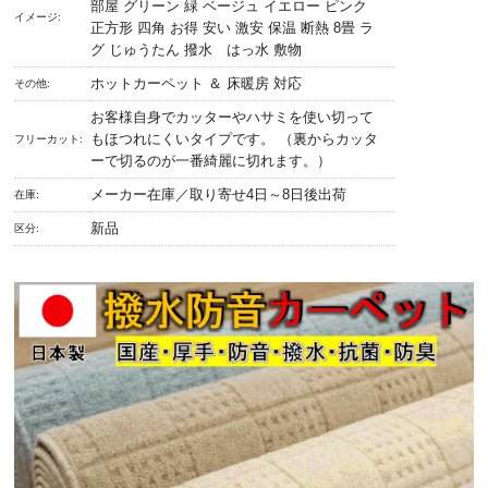
部屋 グリーン 緑 ベージュ イエロー ピンク
イメージ:
正方形 四角 お得 安い 激安 保温 断熱 8畳 ラ
グ じゅうたん 撥水 はっ水 敷物
ホットカーペット ＆ 床暖房 対応
その他:
お客様自身でカッターやハサミを使い切って
もほつれにくいタイプです。 （裏からカッタ
フリーカット:
ーで切るのが一番綺麗に切れます。）
メーカー在庫／取り寄せ4日～8日後出荷
在庫:
新品
区分: