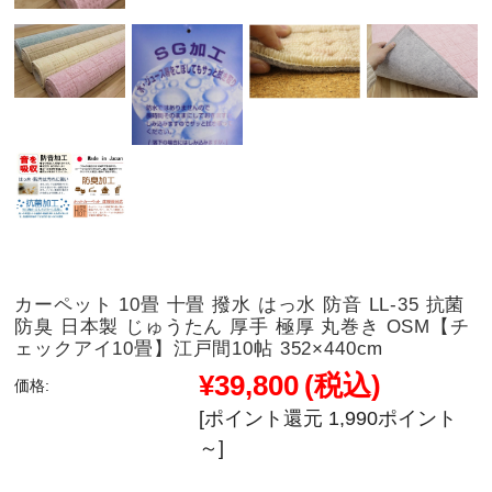
カーペット 10畳 十畳 撥水 はっ水 防音 LL-35 抗菌
防臭 日本製 じゅうたん 厚手 極厚 丸巻き OSM【チ
ェックアイ10畳】江戸間10帖 352×440cm
¥39,800
(税込)
価格:
[ポイント還元 1,990ポイント
～]