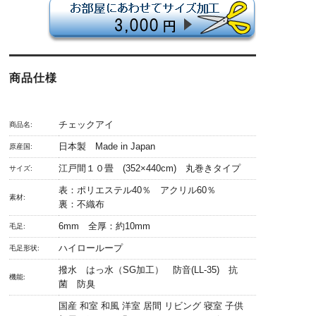
商品仕様
チェックアイ
商品名:
日本製 Made in Japan
原産国:
江戸間１０畳 (352×440cm) 丸巻きタイプ
サイズ:
表：ポリエステル40％ アクリル60％
素材:
裏：不織布
6mm 全厚：約10mm
毛足:
ハイローループ
毛足形状:
撥水 はっ水（SG加工） 防音(LL-35) 抗
機能:
菌 防臭
国産 和室 和風 洋室 居間 リビング 寝室 子供