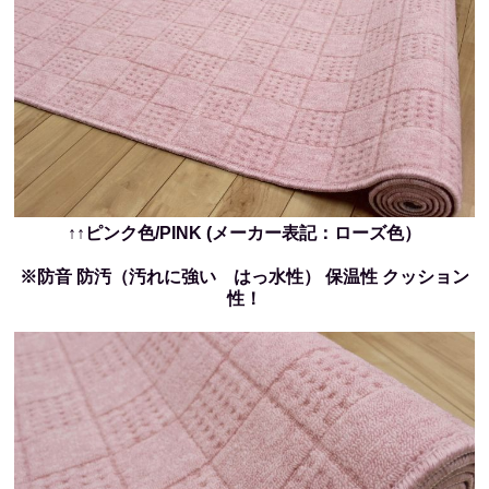
↑↑ピンク色/PINK (メーカー表記：ローズ色）
※防音 防汚（汚れに強い はっ水性） 保温性 クッション
性！