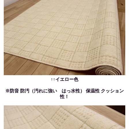
↑↑イエロー色
※防音 防汚（汚れに強い はっ水性） 保温性 クッション
性！