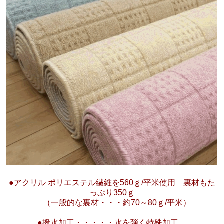
●アクリル ポリエステル繊維を560ｇ/平米使用 裏材もた
っぷり350ｇ
（一般的な裏材・・・約70～80ｇ/平米）
●撥水加工・・・・・水を弾く特殊加工。