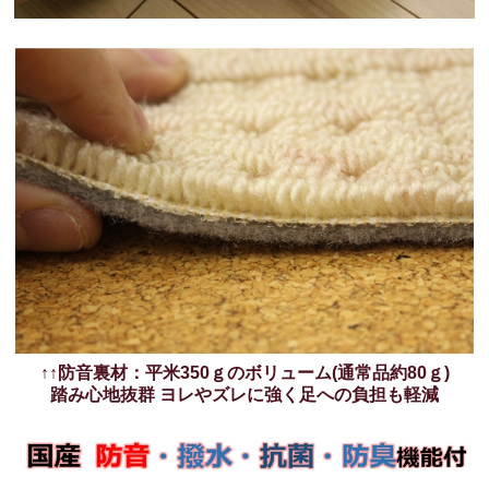
↑↑防音裏材：平米350ｇのボリューム(通常品約80ｇ)
踏み心地抜群 ヨレやズレに強く足への負担も軽減