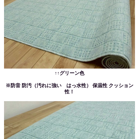
↑↑グリーン色
※防音 防汚（汚れに強い はっ水性） 保温性 クッション
性！