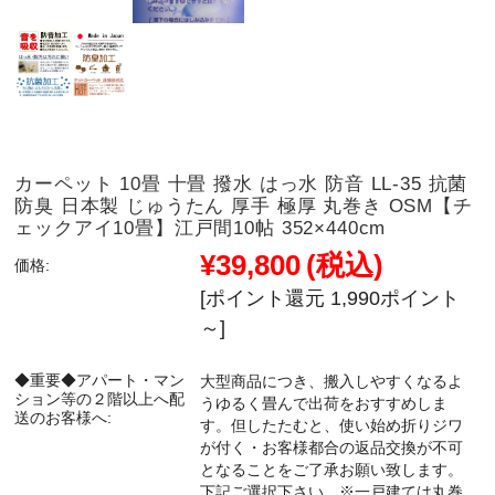
カーペット 10畳 十畳 撥水 はっ水 防音 LL-35 抗菌
防臭 日本製 じゅうたん 厚手 極厚 丸巻き OSM【チ
ェックアイ10畳】江戸間10帖 352×440cm
¥39,800
(税込)
価格:
[ポイント還元 1,990ポイント
～]
◆重要◆アパート・マン
大型商品につき、搬入しやすくなるよ
ション等の２階以上へ配
うゆるく畳んで出荷をおすすめしま
送のお客様へ:
す。但したたむと、使い始め折りジワ
が付く・お客様都合の返品交換が不可
となることをご了承お願い致します。
下記ご選択下さい。※一戸建ては丸巻