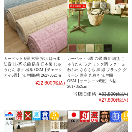
カーペット 6畳 六畳 撥水 はっ水
カーペット 6畳 六畳 防音 絨毯 じ
防音 LL-35 抗菌 防臭 日本製 じゅ
ゅうたん ラグ ミンク調 ファー ふ
うたん 厚手 極厚 OSM【チェック
わふわ さらさら 黒 緑 ブラック グ
アイ6畳】 江戸間6帖 261×352cm
リーン 国産 丸巻き 江戸間
OSM【オーシャン6畳】６帖
¥22,800
(税込)
261×352cm
当店旧価格:
¥33,800
(税込)
¥27,800
(税込)