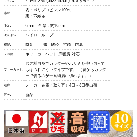
江戸間８畳 (352×352cm) 丸巻きタイプ
サイズ:
表：ポリプロピレン100％
素材:
裏：不織布
6mm 全厚：約10mm
毛足:
ハイローループ
毛足形状:
防音 LL-40 防炎 抗菌 防臭
機能:
ホットカーペット 床暖房 対応
その他:
お客様自身でカッターやハサミを使い切って
もほつれにくいタイプです。 （裏からカッタ
フリーカット:
ーで切るのが一番綺麗に切れます。）
メーカー在庫／取り寄せ4日～8日後出荷
在庫:
新品
区分: