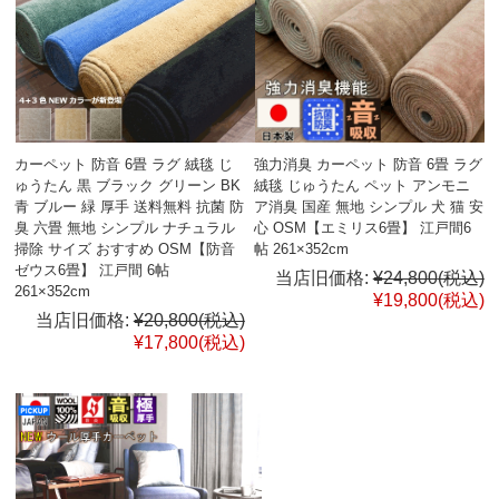
カーペット 防音 6畳 ラグ 絨毯 じ
強力消臭 カーペット 防音 6畳 ラグ
ゅうたん 黒 ブラック グリーン BK
絨毯 じゅうたん ペット アンモニ
青 ブルー 緑 厚手 送料無料 抗菌 防
ア消臭 国産 無地 シンプル 犬 猫 安
臭 六畳 無地 シンプル ナチュラル
心 OSM【エミリス6畳】 江戸間6
掃除 サイズ おすすめ OSM【防音
帖 261×352cm
ゼウス6畳】 江戸間 6帖
当店旧価格:
¥24,800
(税込)
261×352cm
¥19,800
(税込)
当店旧価格:
¥20,800
(税込)
¥17,800
(税込)