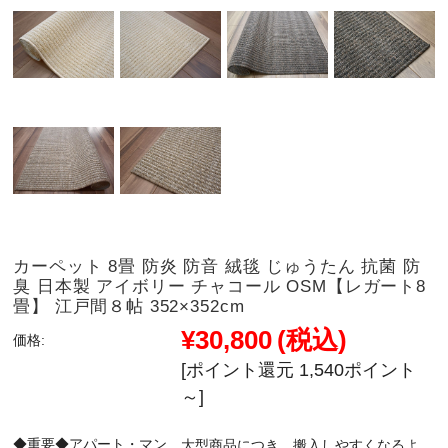
カーペット 8畳 防炎 防音 絨毯 じゅうたん 抗菌 防
臭 日本製 アイボリー チャコール OSM【レガート8
畳】 江戸間８帖 352×352cm
¥30,800
(税込)
価格:
[ポイント還元 1,540ポイント
～]
◆重要◆アパート・マン
大型商品につき、搬入しやすくなるよ