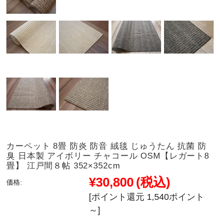
カーペット 8畳 防炎 防音 絨毯 じゅうたん 抗菌 防
臭 日本製 アイボリー チャコール OSM【レガート8
畳】 江戸間８帖 352×352cm
¥30,800
(税込)
価格:
[ポイント還元 1,540ポイント
～]