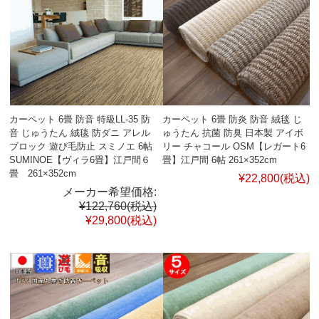
カーペット 6畳 防音 特級LL-35 防
カーペット 6畳 防炎 防音 絨毯 じ
音 じゅうたん 絨毯 防ダニ アレル
ゅうたん 抗菌 防臭 日本製 アイボ
ブロック 遊び毛防止 スミノエ 6帖
リー チャコール OSM【レガート6
SUMINOE【ヴィラ6畳】江戸間６
畳】江戸間 6帖 261×352cm
畳 261×352cm
¥22,800
(税込)
メーカー希望価格:
¥122,760
(税込)
¥29,800
(税込)